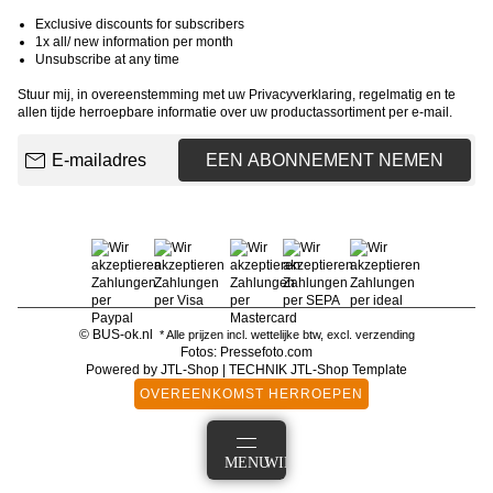
Exclusive discounts for subscribers
1x all/ new information per month
Unsubscribe at any time
Stuur mij, in overeenstemming met uw
Privacyverklaring
, regelmatig en te
allen tijde herroepbare informatie over uw productassortiment per e-mail.
E-mailadres
EEN ABONNEMENT NEMEN
© BUS-ok.nl
* Alle prijzen incl. wettelijke btw, excl.
verzending
Fotos: Pressefoto.com
Powered by
JTL-Shop
|
TECHNIK JTL-Shop Template
OVEREENKOMST HERROEPEN
AANMELDEN
MENU
WINKELMANDJE