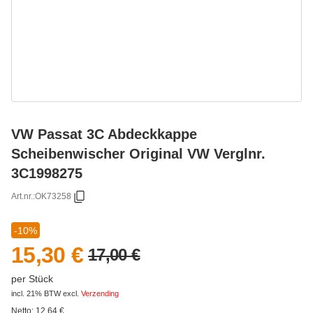
VW Passat 3C Abdeckkappe
Scheibenwischer Original VW Verglnr.
3C1998275
Art.nr.:
OK73258
-10%
15,30 €
17,00 €
per Stück
incl. 21% BTW
excl.
Verzending
Netto:
12,64
€