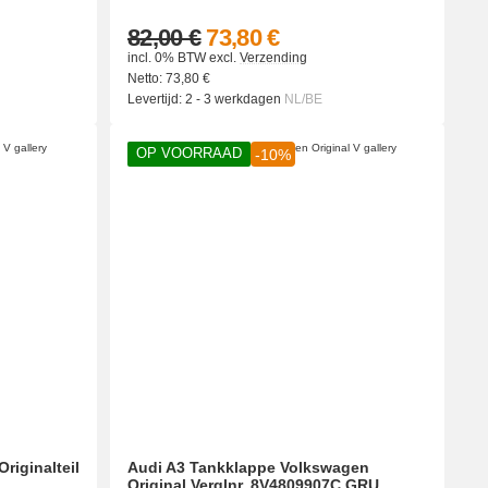
82,00 €
73,80 €
incl. 0% BTW
excl.
Verzending
Netto:
73,80
€
Levertijd:
2 - 3 werkdagen
NL/BE
OP VOORRAAD
-10%
riginalteil
Audi A3 Tankklappe Volkswagen
Original Verglnr. 8V4809907C GRU