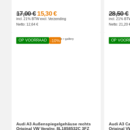
17,00 €
15,30 €
28,50 €
incl. 21% BTW
excl.
Verzending
incl. 21% BT
Netto:
12,64
€
Netto:
21,20
OP VOORRAAD
OP VOOR
-10%
Audi A3 Außenspiegelgehäuse rechts
Audi A3 Ca
Original VW Verglnr. 8L1858532C 3FZ
Original V