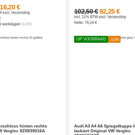
16,20 €
102,50 €
92,25 €
W
excl.
Verzending
incl. 21% BTW
excl.
Verzending
€
Netto:
76,24
€
 3 werkdagen
NL/BE
OP VOORRAAD
-10%
rschloss hinten rechts
Audi A3 A4 A6 Spiegelkappe l
W Verglnr. 8Z0839016A
lackiert Original VW Verglnr.