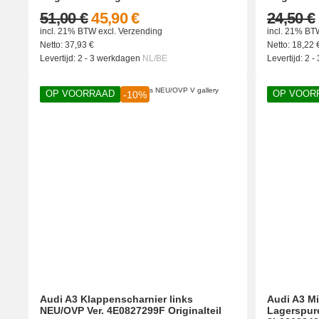
51,00 €
45,90 €
24,50 €
incl. 21% BTW
excl.
Verzending
incl. 21% BT
Netto:
37,93
€
Netto:
18,22
Levertijd:
2 - 3 werkdagen
NL/BE
Levertijd:
2 -
OP VOORRAAD
OP VOOR
-10%
Audi A3 Klappenscharnier links
Audi A3 Mi
NEU/OVP Ver. 4E0827299F Originalteil
Lagerspure