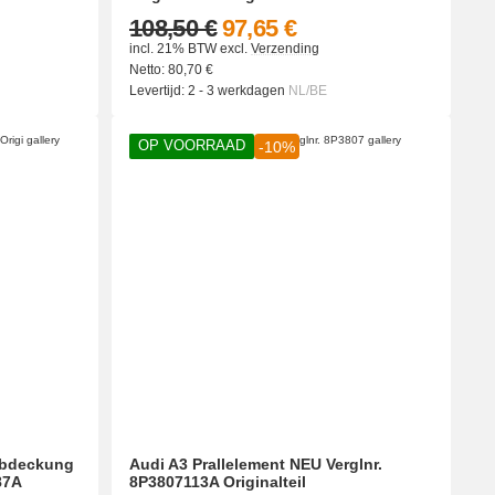
108,50 €
97,65 €
incl. 21% BTW
excl.
Verzending
Netto:
80,70
€
Levertijd:
2 - 3 werkdagen
NL/BE
OP VOORRAAD
-10%
abdeckung
Audi A3 Prallelement NEU Verglnr.
87A
8P3807113A Originalteil