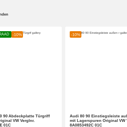
onden
RAAD
-10%
-10%
0 90 Abdeckplatte Türgriff
Audi 80 90 Einstiegsleiste au
iginal VW Verglnr.
mit Lagerspuren Original VW 
E 01C
8A0853492C 01C