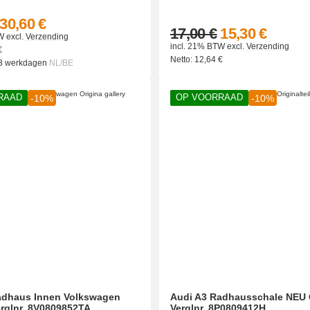
30,60 €
17,00 €
15,30 €
W
excl.
Verzending
incl. 21% BTW
excl.
Verzending
€
Netto:
12,64
€
 3 werkdagen
NL/BE
RAAD
OP VOORRAAD
-10%
-10%
adhaus Innen Volkswagen
Audi A3 Radhausschale NEU O
erglnr. 8V0809852TA
Verglnr. 8P0809412H