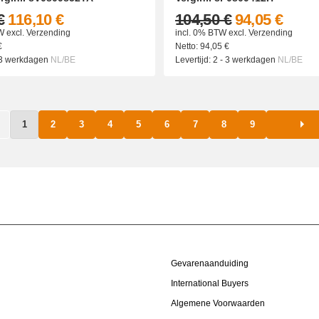
€
116,10 €
104,50 €
94,05 €
W
excl.
Verzending
incl. 0% BTW
excl.
Verzending
€
Netto:
94,05
€
 3 werkdagen
NL/BE
Levertijd:
2 - 3 werkdagen
NL/BE
1
2
3
4
5
6
7
8
9
Gevarenaanduiding
International Buyers
Algemene Voorwaarden