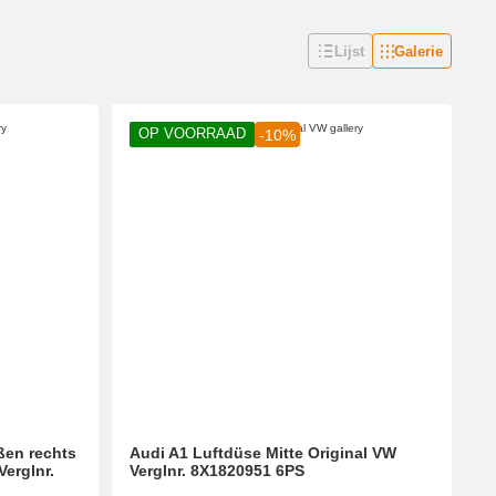
Lijst
Galerie
OP VOORRAAD
-10%
ßen rechts
Audi A1 Luftdüse Mitte Original VW
Verglnr.
Verglnr. 8X1820951 6PS