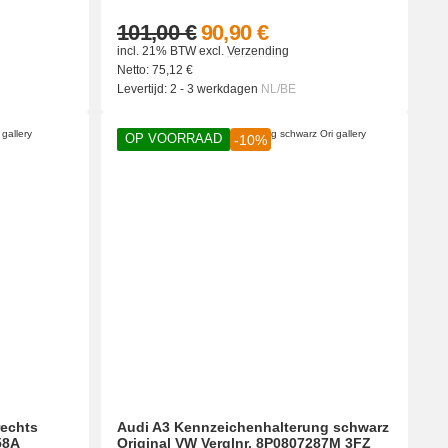
101,00 €
90,90 €
incl. 21% BTW
excl.
Verzending
Netto:
75,12
€
Levertijd:
2 - 3 werkdagen
NL/BE
OP VOORRAAD
-10%
rechts
Audi A3 Kennzeichenhalterung schwarz
58A
Original VW Verglnr. 8P0807287M 3FZ