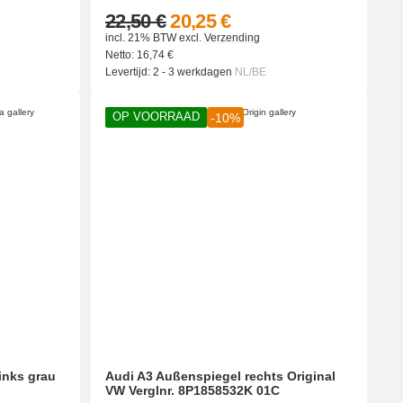
22,50 €
20,25 €
incl. 21% BTW
excl.
Verzending
Netto:
16,74
€
Levertijd:
2 - 3 werkdagen
NL/BE
OP VOORRAAD
-10%
inks grau
Audi A3 Außenspiegel rechts Original
VW Verglnr. 8P1858532K 01C