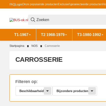
Onze populairste producten
Exclusief geselecteerde producten
Ho
FAQ
Login
T1-1967
T2 1968-1979
T3-1980-1992
Startpagina
NOS
Carrosserie
CARROSSERIE
Filteren op:
Beschikbaarheid
Bijzondere producten