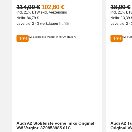
114,00 €
102,60 €
18,00 €
incl. 21% BTW
excl.
Verzending
incl. 21% BT
Netto:
84,79
€
Netto:
13,39
Levertijd:
2 - 3 werkdagen
NL/BE
Levertijd:
2 -
-10%
-10%
Audi A2 Stoßleiste vorne links Original
Audi A2 Tü
VW Verglnr. 8Z0853985 01C
Original V