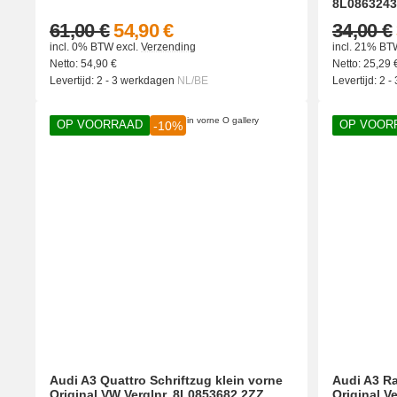
8L0863243
61,00 €
54,90 €
34,00 €
incl. 0% BTW
excl.
Verzending
incl. 21% BT
Netto:
54,90
€
Netto:
25,29
Levertijd:
2 - 3 werkdagen
NL/BE
Levertijd:
2 -
OP VOORRAAD
OP VOOR
-10%
Audi A3 Quattro Schriftzug klein vorne
Audi A3 R
Original VW Verglnr. 8L0853682 2ZZ
Original V