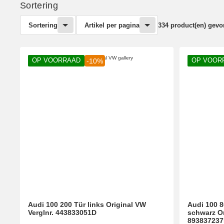
Sortering
Sortering
Artikel per pagina
334 product(en) gev
OP VOORRAAD
OP VOOR
-10%
Audi 100 200 Tür links Original VW
Audi 100 8
Verglnr. 443833051D
schwarz Or
893837237