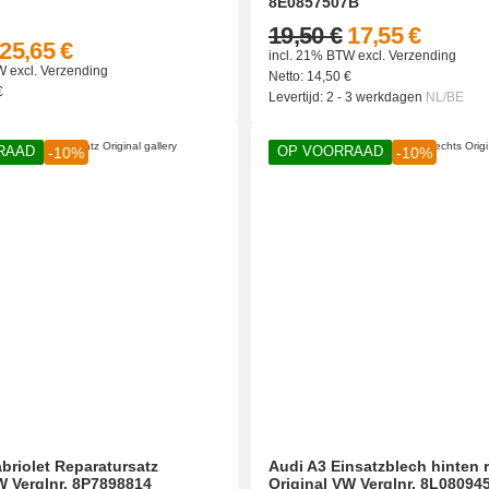
8E0857507B
19,50 €
17,55 €
25,65 €
incl. 21% BTW
excl.
Verzending
W
excl.
Verzending
Netto:
14,50
€
€
Levertijd:
2 - 3 werkdagen
NL/BE
RAAD
OP VOORRAAD
-10%
-10%
briolet Reparatursatz
Audi A3 Einsatzblech hinten 
W Verglnr. 8P7898814
Original VW Verglnr. 8L08094