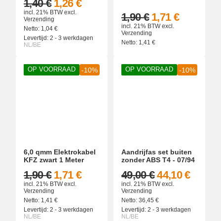
1,40 €
1,26 €
incl. 21% BTW
excl.
1,90 €
1,71 €
Verzending
incl. 21% BTW
excl.
Netto:
1,04
€
Verzending
Levertijd:
2 - 3 werkdagen
Netto:
1,41
€
NL/BE
OP VOORRAAD
OP VOORRAAD
-10%
-10%
6,0 qmm Elektrokabel
Aandrijfas set buiten
KFZ zwart 1 Meter
zonder ABS T4 - 07/94
1,90 €
1,71 €
49,00 €
44,10 €
incl. 21% BTW
excl.
incl. 21% BTW
excl.
Verzending
Verzending
Netto:
1,41
€
Netto:
36,45
€
Levertijd:
2 - 3 werkdagen
Levertijd:
2 - 3 werkdagen
NL/BE
NL/BE