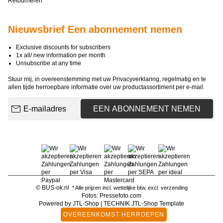
Retourneren
Nieuwsbrief Een abonnement nemen
Exclusive discounts for subscribers
1x all/ new information per month
Unsubscribe at any time
Stuur mij, in overeenstemming met uw
Privacyverklaring
, regelmatig en te
allen tijde herroepbare informatie over uw productassortiment per e-mail.
E-mailadres
EEN ABONNEMENT NEMEN
© BUS-ok.nl
* Alle prijzen incl. wettelijke btw, excl.
verzending
Fotos: Pressefoto.com
Powered by
JTL-Shop
|
TECHNIK JTL-Shop Template
OVEREENKOMST HERROEPEN