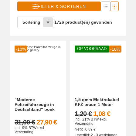
FILTER & SORTEREN
1726 product(en) gevonden
Sortering
OP VOORRAAD
-10%
-10%
"Moderne
1,5 qmm Elektrokabel
Polizeifahrzeuge in
KFZ braun 1 Meter
Deutschland" boek
1,20 €
1,08 €
incl. 21% BTW
excl.
31,00 €
27,90 €
Verzending
incl. 9% BTW
excl.
Netto:
0,89
€
Verzending
Levertijd:
2 - 3 werkdagen