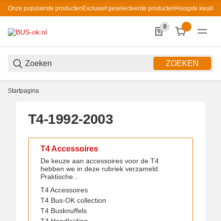
Onze populairste producten
Exclusief geselecteerde producten
Hoogste kwaliteit
0
0 Produkte in der List
ZOEKEN
Startpagina
T4-1992-2003
T4 Accessoires
De keuze aan accessoires voor de T4
hebben we in deze rubriek verzameld.
Praktische...
T4 Accessoires
T4 Bus-OK collection
T4 Busknuffels