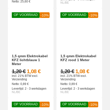
Netto:
25,60
€
NL/BE
OP VOORRAAD
OP VOORRAAD
-10%
-10%
1,5 qmm Elektrokabel
1,5 qmm Elektrokabel
KFZ lichtblauw 1
KFZ rood 1 Meter
Meter
1,20 €
1,08 €
1,20 €
1,08 €
incl. 21% BTW
excl.
incl. 21% BTW
excl.
Verzending
Verzending
Netto:
0,89
€
Netto:
0,89
€
Levertijd:
2 - 3 werkdagen
Levertijd:
2 - 3 werkdagen
NL/BE
NL/BE
OP VOORRAAD
OP VOORRAAD
-10%
-10%