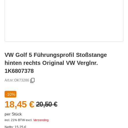
VW Golf 5 Führungsprofil Stoßstange
hinten rechts Original VW Verglnr.
1K6807378
Art.nr.:
OK73286
-10%
18,45 €
20,50 €
per Stück
incl. 21% BTW
excl.
Verzending
Netto:
15,25
€