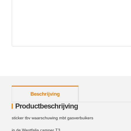
meer tabbladen weergeven
Beschrijving
Productbeschrijving
sticker tbv waarschuwing mbt gasverbuikers
in de Westfalia camper T3