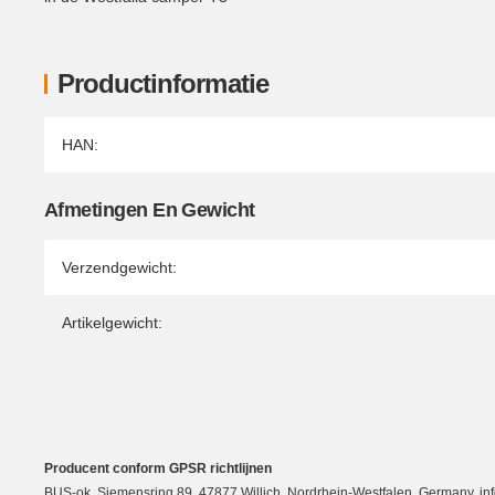
Productinformatie
Producteigenschap
Waarde
HAN:
Afmetingen En Gewicht
Verzendgewicht:
Artikelgewicht:
Producent conform GPSR richtlijnen
BUS-ok, Siemensring 89, 47877 Willich, Nordrhein-Westfalen, Germany, in