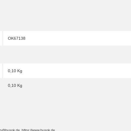
OK67138
0,10 Kg
0,10
Kg
fo@busok.de, https://www.busok.de