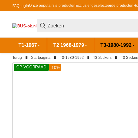
Onze populairste producten
Exclusief geselecteerde producten
Ho
FAQ
Login
T1-1967
T2 1968-1979
T3-1980-1992
Terug
Startpagina
T3-1980-1992
T3 Stickers
T3 Sticker
OP VOORRAAD
-10%