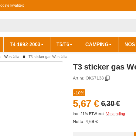
ogste kwaliteit
T4-1992-2003
T5/T6
CAMPING
NOS
s - Westfalia
T3 sticker gas Westfalia
T3 sticker gas We
Art.nr.:
OK67138
-10%
5,67 €
6,30 €
incl. 21% BTW
excl.
Verzending
Netto:
4,69
€