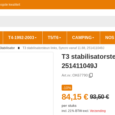
ogste kwaliteit
T4-1992-2003
T5/T6
CAMPING
NOS
Stabilisator
T3 stabilisatorsteun links, Syncro vanaf 11.88, 251411049J
T3 stabilisatorst
251411049J
Art.nr.:
OK67790
-10%
84,15 €
93,50 €
per stuks
incl. 21% BTW
excl.
Verzending