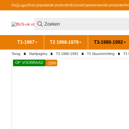
Onze populairste producten
Exclusief geselecteerde producten
Ho
FAQ
Login
T1-1967
T2 1968-1979
T3-1980-1992
Terug
Startpagina
T3-1980-1992
T3 Stuurinrichting
T3 
OP VOORRAAD
-10%