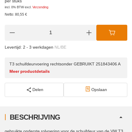
per stuks
incl. 0% BTW
excl.
Verzending
Netto:
80,55
€
Levertijd:
2 - 3 werkdagen
NL/BE
T3 schuifdeurvoering rechtsonder GEBRUIKT 251843406 A
Meer productdetails
Delen
Opslaan
BESCHRIJVING
gebruikte onderste rolvoering voor de schuifdeur van de VW T3