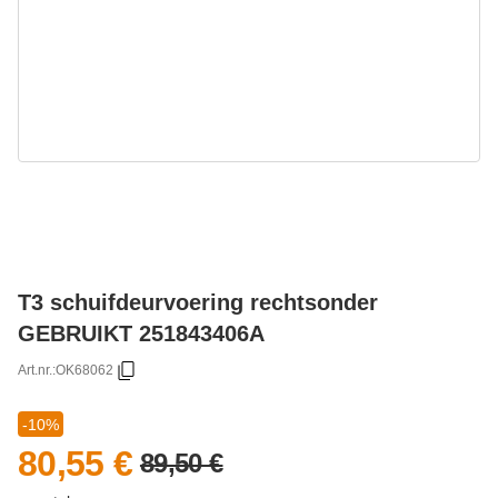
T3 schuifdeurvoering rechtsonder
GEBRUIKT 251843406A
Art.nr.:
OK68062
-10%
80,55 €
89,50 €