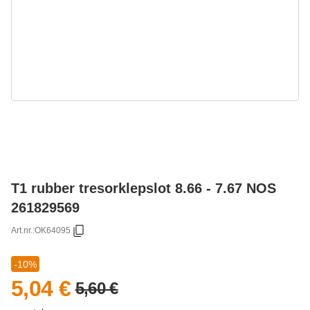
T1 rubber tresorklepslot 8.66 - 7.67 NOS
261829569
Art.nr.:
OK64095
-10%
5,04 €
5,60 €