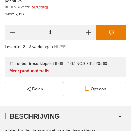
per stuks
incl. 0% BTW
excl.
Verzending
Netto:
5,04
€
Levertijd:
2 - 3 werkdagen
NL/BE
T1 rubber tresorklepslot 8.66 - 7.67 NOS 261829569
Meer productdetails
Delen
Opslaan
BESCHRIJVING
rubber tbv de chrome rozet voor het tresorklepslot