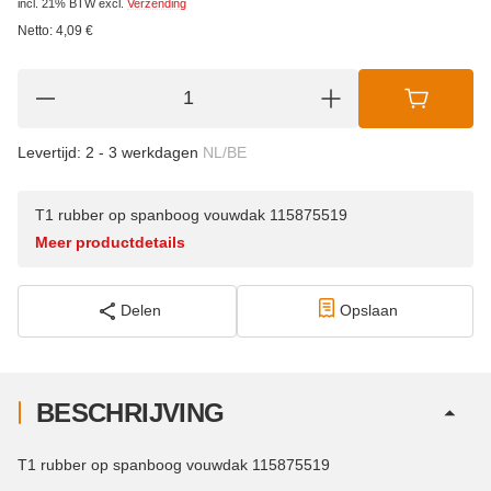
incl. 21% BTW
excl.
Verzending
Netto:
4,09
€
Levertijd:
2 - 3 werkdagen
NL/BE
T1 rubber op spanboog vouwdak 115875519
Meer productdetails
Delen
Opslaan
BESCHRIJVING
T1 rubber op spanboog vouwdak 115875519