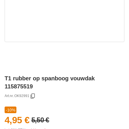
T1 rubber op spanboog vouwdak
115875519
Art.nr.:
OK92991
-10%
4,95 €
5,50 €