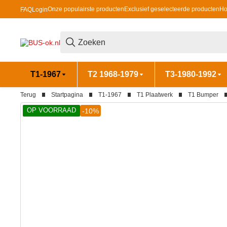
Onze populairste producten
Exclusief geselecteerde producten
Ho
FAQ
Login
T1-1967
T2 1968-1979
T3-1980-1992
Terug
Startpagina
T1-1967
T1 Plaatwerk
T1 Bumper
OP VOORRAAD
-10%