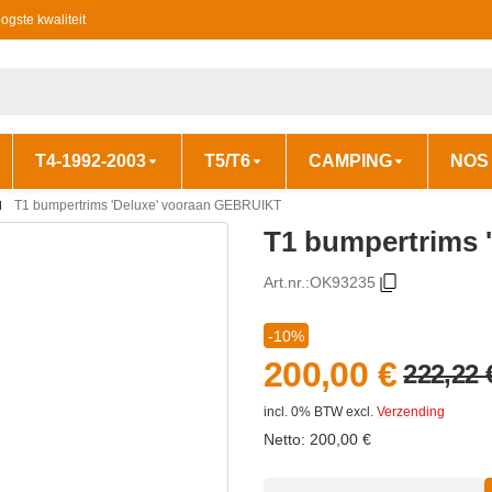
ogste kwaliteit
T4-1992-2003
T5/T6
CAMPING
NOS
T1 bumpertrims 'Deluxe' vooraan GEBRUIKT
T1 bumpertrims 
Art.nr.:
OK93235
-10%
200,00 €
222,22 
incl. 0% BTW
excl.
Verzending
Netto:
200,00
€