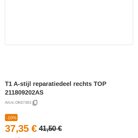
T1 A-stijl reparatiedeel rechts TOP
211809202AS
Art.nr.:
OK67363
-10%
37,35 €
41,50 €