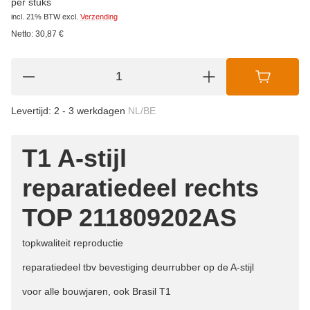
per stuks
incl. 21% BTW
excl.
Verzending
Netto:
30,87
€
Levertijd:
2 - 3 werkdagen
NL/BE
T1 A-stijl
reparatiedeel rechts
TOP 211809202AS
topkwaliteit reproductie
reparatiedeel tbv bevestiging deurrubber op de A-stijl
voor alle bouwjaren, ook Brasil T1