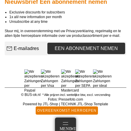
Nieuwsbrief Een abonnement nemen
Exclusive discounts for subscribers
1x all/ new information per month
Unsubscribe at any time
Stuur mij, in overeenstemming met uw
Privacyverklaring
, regelmatig en te
allen tijde herroepbare informatie over uw productassortiment per e-mail.
E-mailadres
EEN ABONNEMENT NEMEN
© BUS-ok.nl
* Alle prijzen incl. wettelijke btw, excl.
verzending
Fotos: Pressefoto.com
Powered by
JTL-Shop
|
TECHNIK JTL-Shop Template
OVEREENKOMST HERROEPEN
AANMELDEN
MENU
WINKELMANDJE