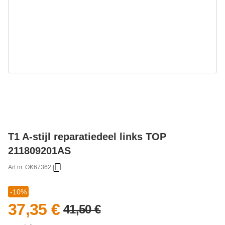
T1 A-stijl reparatiedeel links TOP
211809201AS
Art.nr.:
OK67362
-10%
37,35 €
41,50 €