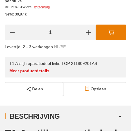
per stuks
incl. 21% BTW
excl.
Verzending
Netto:
30,87
€
Levertijd:
2 - 3 werkdagen
NL/BE
T1 A-stijl reparatiedeel links TOP 211809201AS
Meer productdetails
Delen
Opslaan
BESCHRIJVING