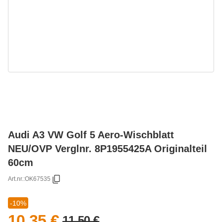
Audi A3 VW Golf 5 Aero-Wischblatt
NEU/OVP Verglnr. 8P1955425A Originalteil
60cm
Art.nr.:
OK67535
-10%
10,35 €
11,50 €