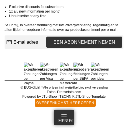
Exclusive discounts for subscribers
1x all/ new information per month
Unsubscribe at any time
Stuur mij, in overeenstemming met uw
Privacyverklaring
, regelmatig en te
allen tijde herroepbare informatie over uw productassortiment per e-mail.
E-mailadres
EEN ABONNEMENT NEMEN
© BUS-ok.nl
* Alle prijzen incl. wettelijke btw, excl.
verzending
Fotos: Pressefoto.com
Powered by
JTL-Shop
|
TECHNIK JTL-Shop Template
OVEREENKOMST HERROEPEN
AANMELDEN
MENU
WINKELMANDJE