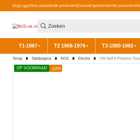
Onze populairste producten
Exclusief geselecteerde producten
Ho
FAQ
Login
T1-1967
T2 1968-1979
T3-1980-1992
Terug
Startpagina
NOS
Electra
VW Golf 6 Phaeton Toua
OP VOORRAAD
-10%