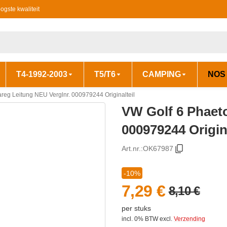
ogste kwaliteit
T4-1992-2003
T5/T6
CAMPING
NOS
reg Leitung NEU Verglnr. 000979244 Originalteil
VW Golf 6 Phaet
000979244 Origina
Art.nr.:
OK67987
-10%
7,29 €
8,10 €
per stuks
incl. 0% BTW
excl.
Verzending