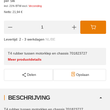
per Stk
incl. 21% BTW
excl.
Verzending
Netto:
21,94
€
Levertijd:
2 - 3 werkdagen
NL/BE
T4 rubber tussen motorklep en chassis 701823727
Meer productdetails
Delen
Opslaan
BESCHRIJVING
T4 rubber tussen motorklep en chassis 701823727