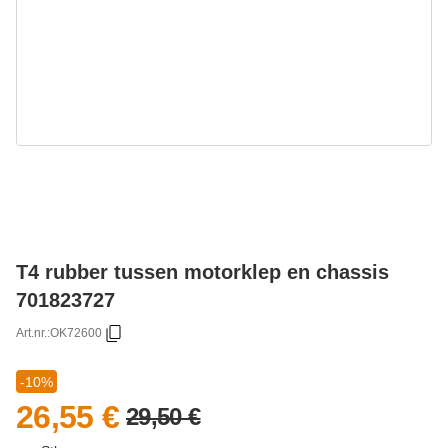
T4 rubber tussen motorklep en chassis
701823727
Art.nr.:
OK72600
-10%
26,55 €
29,50 €