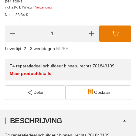
per stuks
incl. 21% BTW
excl.
Verzending
Netto:
33,84
€
Levertijd:
2 - 3 werkdagen
NL/BE
T4 reparatiedeel schuifdeur binnen, rechts 701843109
Meer productdetails
Delen
Opslaan
BESCHRIJVING
T4 reparatiedeel schuifdeur binnen, rechts 701843109