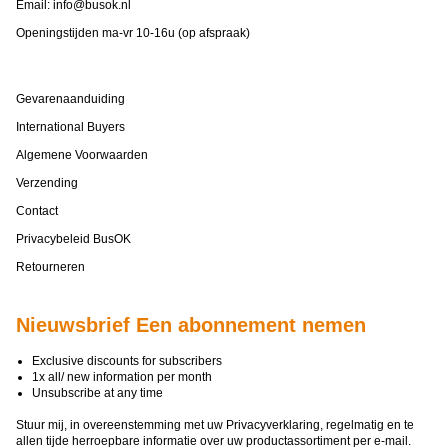
Email:
info@busok.nl
Openingstijden ma-vr 10-16u (op afspraak)
Gevarenaanduiding
International Buyers
Algemene Voorwaarden
Verzending
Contact
Privacybeleid BusOK
Retourneren
Nieuwsbrief Een abonnement nemen
Exclusive discounts for subscribers
1x all/ new information per month
Unsubscribe at any time
Stuur mij, in overeenstemming met uw
Privacyverklaring
, regelmatig en te
allen tijde herroepbare informatie over uw productassortiment per e-mail.