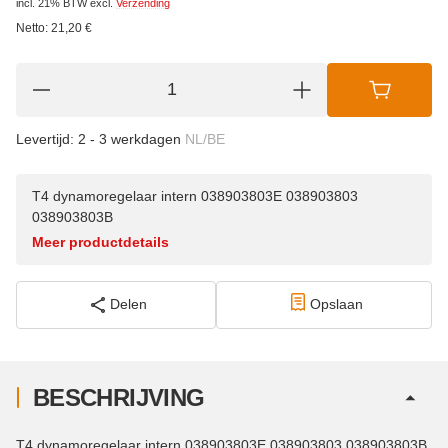
incl. 21% BTW
excl.
Verzending
Netto:
21,20
€
Levertijd:
2 - 3 werkdagen
NL/BE
T4 dynamoregelaar intern 038903803E 038903803
038903803B
Meer productdetails
Delen
Opslaan
BESCHRIJVING
T4 dynamoregelaar intern 038903803E 038903803 038903803B