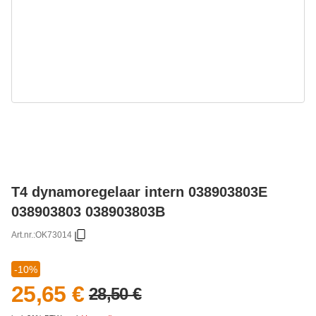
T4 dynamoregelaar intern 038903803E
038903803 038903803B
Art.nr.:
OK73014
-10%
25,65 €
28,50 €