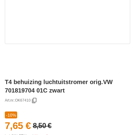
T4 behuizing luchtuitstromer orig.VW
701819704 01C zwart
Art.nr.:
OK67410
-10%
7,65 €
8,50 €