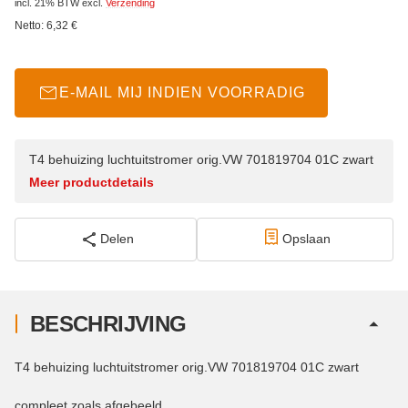
incl. 21% BTW
excl.
Verzending
Netto:
6,32
€
E-MAIL MIJ INDIEN VOORRADIG
T4 behuizing luchtuitstromer orig.VW 701819704 01C zwart
Meer productdetails
Delen
Opslaan
BESCHRIJVING
T4 behuizing luchtuitstromer orig.VW 701819704 01C zwart
compleet zoals afgebeeld