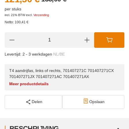
per stuks
incl. 21% BTW
excl.
Verzending
Netto:
100,41
€
Levertijd:
2 - 3 werkdagen
NL/BE
T4 aandrijfas, links of rechts, 701407271C 701407271CX
701407271JX 701407271AC 701407271AX
Meer productdetails
Delen
Opslaan
BESCHRIJVING