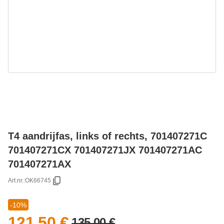
T4 aandrijfas, links of rechts, 701407271C
701407271CX 701407271JX 701407271AC
701407271AX
Art.nr.:
OK66745
-10%
121,50 €
135,00 €