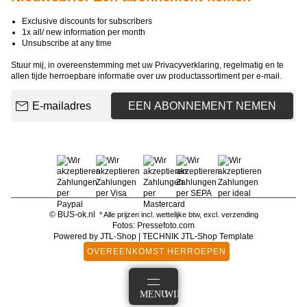
Exclusive discounts for subscribers
1x all/ new information per month
Unsubscribe at any time
Stuur mij, in overeenstemming met uw
Privacyverklaring
, regelmatig en te
allen tijde herroepbare informatie over uw productassortiment per e-mail.
E-mailadres
EEN ABONNEMENT NEMEN
© BUS-ok.nl
* Alle prijzen incl. wettelijke btw, excl.
verzending
Fotos: Pressefoto.com
Powered by
JTL-Shop
|
TECHNIK JTL-Shop Template
OVEREENKOMST HERROEPEN
AANMELDEN
MENU
WINKELMANDJE