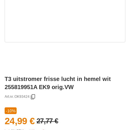
T3 uitstromer frisse lucht in hemel wit
255819951A EK9 orig.VW
Art.nr.:
OK93424
-10%
24,99 €
27,77 €