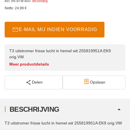
incl. 0% BTW
excl.
Verzending
Netto:
24,99
€
E-MAIL MIJ INDIEN VOORRADIG
T3 uitstromer frisse lucht in hemel wit 255819951A EK9
orig.VW
Meer productdetails
Delen
Opslaan
BESCHRIJVING
T3 uitstromer frisse lucht in hemel wit 255819951A EK9 orig.VW