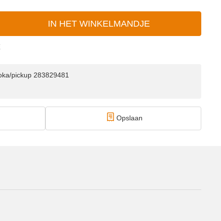
IN HET WINKELMANDJE
E
doka/pickup 283829481
Opslaan