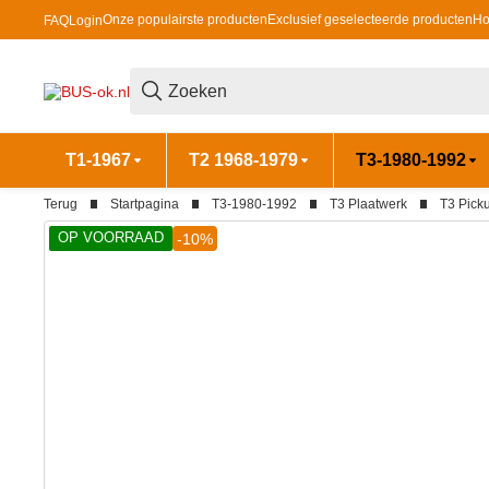
Onze populairste producten
Exclusief geselecteerde producten
Ho
FAQ
Login
T1-1967
T2 1968-1979
T3-1980-1992
Terug
Startpagina
T3-1980-1992
T3 Plaatwerk
T3 Pick
OP VOORRAAD
-10%