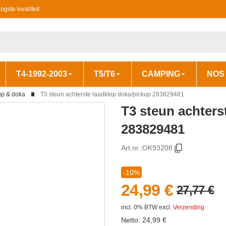
ogste kwaliteit
T4-1992-2003
T5/T6
CAMPING
NOS
up & doka
T3 steun achterste laadklep doka/pickup 283829481
T3 steun achters
283829481
Art.nr.:
OK93208
-10%
24,99 €
27,77 €
incl. 0% BTW
excl.
Verzending
Netto:
24,99
€