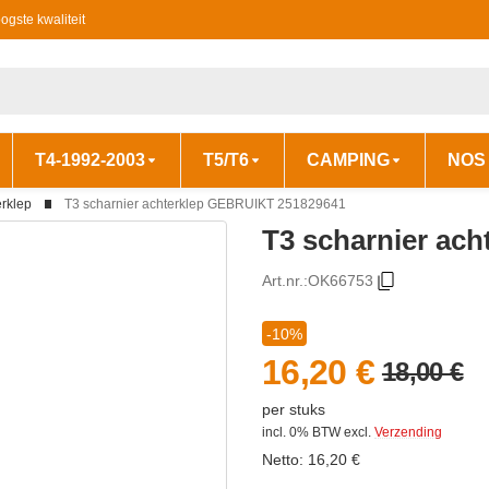
ogste kwaliteit
T4-1992-2003
T5/T6
CAMPING
NOS
erklep
T3 scharnier achterklep GEBRUIKT 251829641
T3 scharnier ac
Art.nr.:
OK66753
-10%
16,20 €
18,00 €
per stuks
incl. 0% BTW
excl.
Verzending
Netto:
16,20
€