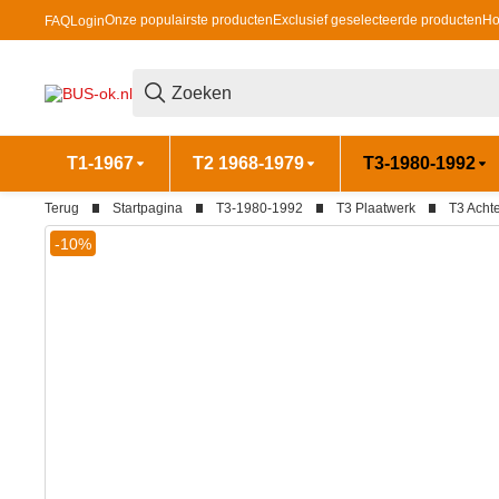
Onze populairste producten
Exclusief geselecteerde producten
Ho
FAQ
Login
T1-1967
T2 1968-1979
T3-1980-1992
Terug
Startpagina
T3-1980-1992
T3 Plaatwerk
T3 Acht
-10%