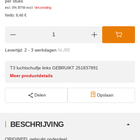
per stuks
incl. 0% BTW
excl.
Verzending
Netto:
8,46
€
Levertijd:
2 - 3 werkdagen
NL/BE
T3 luchtschuifje links GEBRUIKT 251837891
Meer productdetails
Delen
Opslaan
BESCHRIJVING
ORIGINEEL gebruikt onderdeel