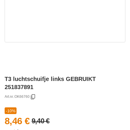
T3 luchtschuifje links GEBRUIKT
251837891
Art.nr.:
OK66760
-10%
8,46 €
9,40 €