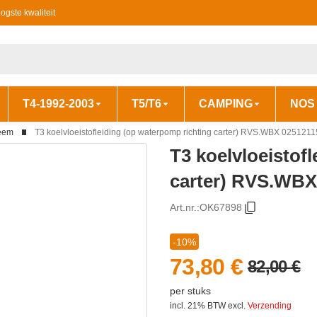
ogste kwaliteit
T4-1992-2003
T5/T6
CAMPING
NOS
teem
T3 koelvloeistofleiding (op waterpomp richting carter) RVS.WBX 025121
T3 koelvloeistof
carter) RVS.WBX
Art.nr.:
OK67898
-10%
73,80 €
82,00 €
per stuks
incl. 21% BTW
excl.
Verzending