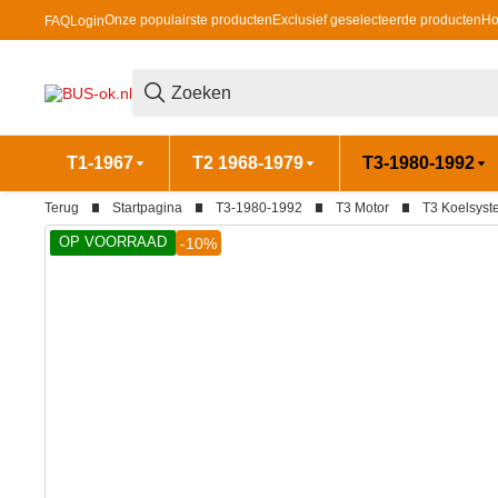
Onze populairste producten
Exclusief geselecteerde producten
Ho
FAQ
Login
T1-1967
T2 1968-1979
T3-1980-1992
Terug
Startpagina
T3-1980-1992
T3 Motor
T3 Koelsys
OP VOORRAAD
-10%