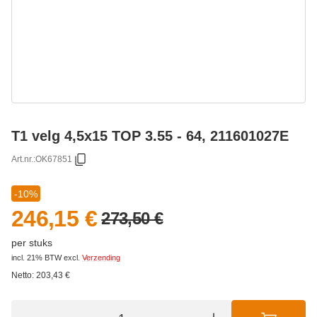
T1 velg 4,5x15 TOP 3.55 - 64, 211601027E
Art.nr.:
OK67851
-10%
246,15 €
273,50 €
per stuks
incl. 21% BTW
excl.
Verzending
Netto:
203,43
€