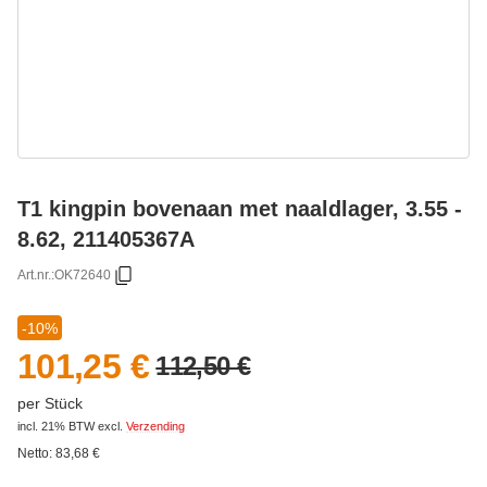
T1 kingpin bovenaan met naaldlager, 3.55 -
8.62, 211405367A
Art.nr.:
OK72640
-10%
101,25 €
112,50 €
per Stück
incl. 21% BTW
excl.
Verzending
Netto:
83,68
€