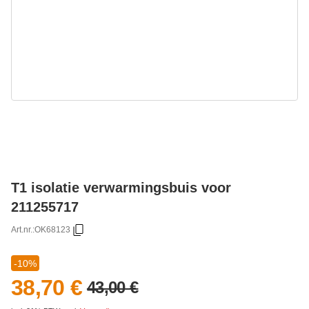
T1 isolatie verwarmingsbuis voor
211255717
Art.nr.:
OK68123
-10%
38,70 €
43,00 €