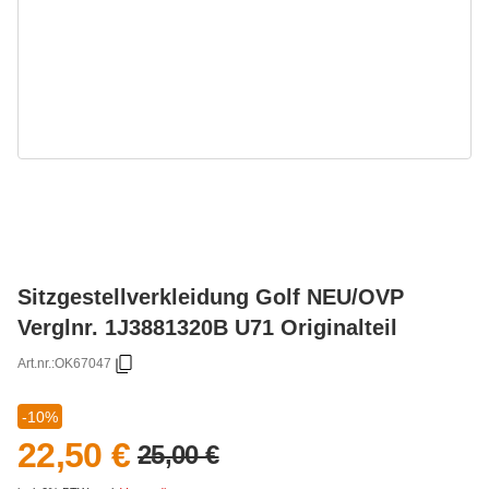
Sitzgestellverkleidung Golf NEU/OVP
Verglnr. 1J3881320B U71 Originalteil
Art.nr.:
OK67047
-10%
22,50 €
25,00 €