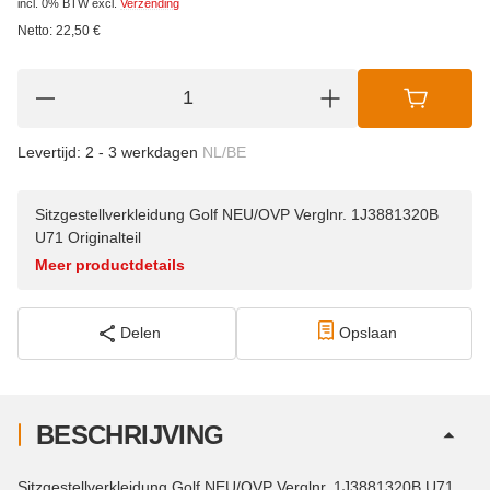
incl. 0% BTW
excl.
Verzending
Netto:
22,50
€
Levertijd:
2 - 3 werkdagen
NL/BE
Sitzgestellverkleidung Golf NEU/OVP Verglnr. 1J3881320B
U71 Originalteil
Meer productdetails
Delen
Opslaan
BESCHRIJVING
Sitzgestellverkleidung Golf NEU/OVP Verglnr. 1J3881320B U71