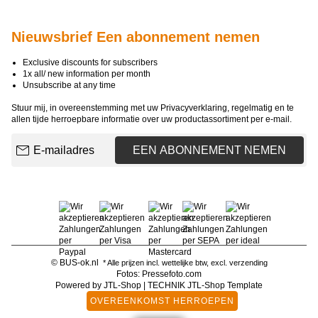
Nieuwsbrief Een abonnement nemen
Exclusive discounts for subscribers
1x all/ new information per month
Unsubscribe at any time
Stuur mij, in overeenstemming met uw
Privacyverklaring
, regelmatig en te
allen tijde herroepbare informatie over uw productassortiment per e-mail.
E-mailadres
EEN ABONNEMENT NEMEN
© BUS-ok.nl
* Alle prijzen incl. wettelijke btw, excl.
verzending
Fotos: Pressefoto.com
Powered by
JTL-Shop
|
TECHNIK JTL-Shop Template
OVEREENKOMST HERROEPEN