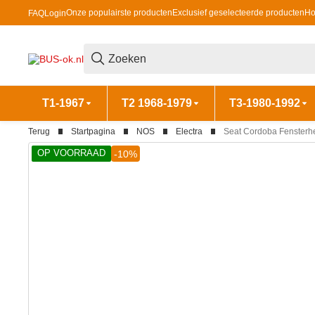
Onze populairste producten
Exclusief geselecteerde producten
Ho
FAQ
Login
T1-1967
T2 1968-1979
T3-1980-1992
Terug
Startpagina
NOS
Electra
Seat Cordoba Fensterhe
OP VOORRAAD
-10%