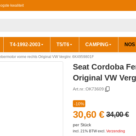
ogste kwaliteit
T4-1992-2003
T5/T6
CAMPING
NOS
bermotor vorne rechts Original VW Verglnr. 6K4959801F
Seat Cordoba Fe
Original VW Verg
Art.nr.:
OK73609
-10%
30,60 €
34,00 €
per Stück
incl. 21% BTW
excl.
Verzending