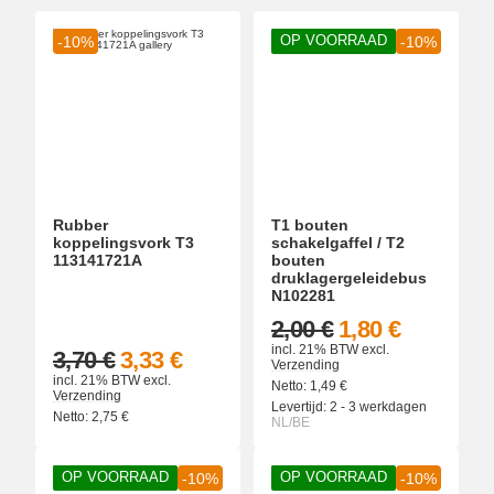
OP VOORRAAD
-10%
-10%
Rubber
T1 bouten
koppelingsvork T3
schakelgaffel / T2
113141721A
bouten
druklagergeleidebus
N102281
2,00 €
1,80 €
incl. 21% BTW
excl.
3,70 €
3,33 €
Verzending
incl. 21% BTW
excl.
Netto:
1,49
€
Verzending
Levertijd:
2 - 3 werkdagen
Netto:
2,75
€
NL/BE
OP VOORRAAD
OP VOORRAAD
-10%
-10%