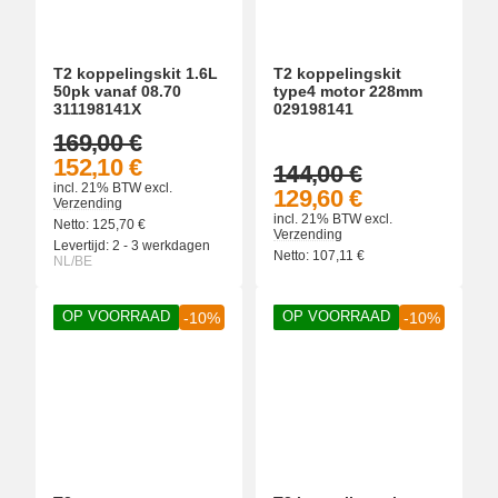
T2 koppelingskit 1.6L
T2 koppelingskit
50pk vanaf 08.70
type4 motor 228mm
311198141X
029198141
169,00 €
152,10 €
144,00 €
incl. 21% BTW
excl.
129,60 €
Verzending
incl. 21% BTW
excl.
Netto:
125,70
€
Verzending
Levertijd:
2 - 3 werkdagen
Netto:
107,11
€
NL/BE
OP VOORRAAD
OP VOORRAAD
-10%
-10%