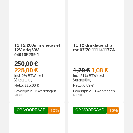
T1 T2 200mm vliegwiel
T1 T2 druklagerclip
12V orig.VW
tot 07/70 111141177A
040105269.1
250,00 €
225,00 €
1,20 €
1,08 €
incl. 0% BTW
excl.
incl. 21% BTW
excl.
Verzending
Verzending
Netto:
225,00
€
Netto:
0,89
€
Levertijd:
2 - 3 werkdagen
Levertijd:
2 - 3 werkdagen
NL/BE
NL/BE
OP VOORRAAD
OP VOORRAAD
-10%
-10%