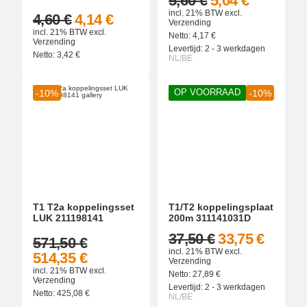
5,60 €
5,04 €
incl. 21% BTW
excl.
4,60 €
4,14 €
Verzending
incl. 21% BTW
excl.
Netto:
4,17
€
Verzending
Levertijd:
2 - 3 werkdagen
Netto:
3,42
€
NL/BE
OP VOORRAAD
-10%
-10%
T1 T2a koppelingsset
T1/T2 koppelingsplaat
LUK 211198141
200m 311141031D
37,50 €
33,75 €
571,50 €
incl. 21% BTW
excl.
514,35 €
Verzending
incl. 21% BTW
excl.
Netto:
27,89
€
Verzending
Levertijd:
2 - 3 werkdagen
Netto:
425,08
€
NL/BE