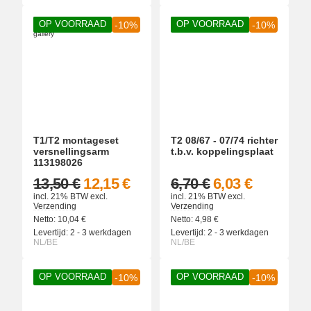
OP VOORRAAD
OP VOORRAAD
-10%
-10%
T1/T2 montageset
T2 08/67 - 07/74 richter
versnellingsarm
t.b.v. koppelingsplaat
113198026
13,50 €
12,15 €
6,70 €
6,03 €
incl. 21% BTW
excl.
incl. 21% BTW
excl.
Verzending
Verzending
Netto:
10,04
€
Netto:
4,98
€
Levertijd:
2 - 3 werkdagen
Levertijd:
2 - 3 werkdagen
NL/BE
NL/BE
OP VOORRAAD
OP VOORRAAD
-10%
-10%