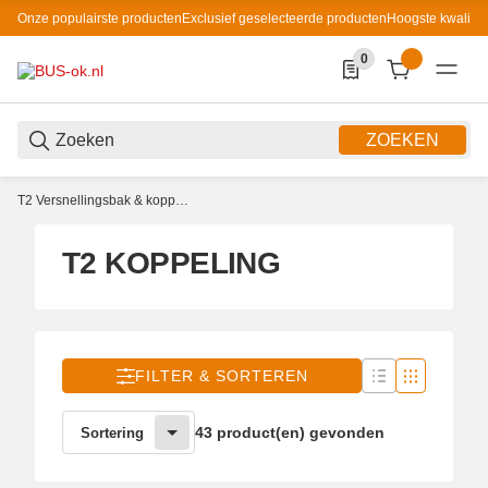
Onze populairste producten
Exclusief geselecteerde producten
Hoogste kwaliteit
0
0 Produkte in der List
ZOEKEN
T2 Versnellingsbak & koppeling
T2 KOPPELING
FILTER & SORTEREN
43 product(en) gevonden
Sortering