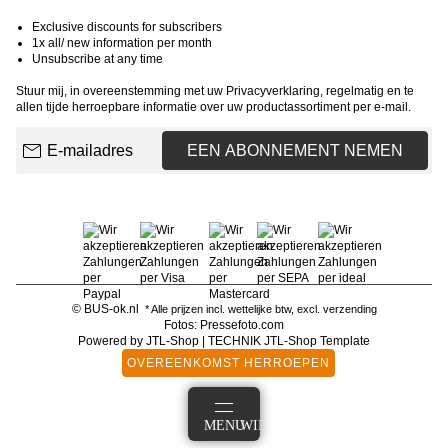
Exclusive discounts for subscribers
1x all/ new information per month
Unsubscribe at any time
Stuur mij, in overeenstemming met uw
Privacyverklaring
, regelmatig en te
allen tijde herroepbare informatie over uw productassortiment per e-mail.
E-mailadres
EEN ABONNEMENT NEMEN
© BUS-ok.nl
* Alle prijzen incl. wettelijke btw, excl.
verzending
Fotos: Pressefoto.com
Powered by
JTL-Shop
|
TECHNIK JTL-Shop Template
OVEREENKOMST HERROEPEN
AANMELDEN
MENU
WINKELMANDJE