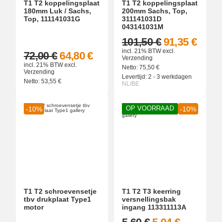
T1 T2 koppelingsplaat
T1 T2 koppelingsplaat
180mm Luk / Sachs,
200mm Sachs, Top,
Top, 111141031G
311141031D
043141031M
101,50 €
91,35 €
incl. 21% BTW
excl.
72,00 €
64,80 €
Verzending
incl. 21% BTW
excl.
Netto:
75,50
€
Verzending
Levertijd:
2 - 3 werkdagen
Netto:
53,55
€
NL/BE
OP VOORRAAD
-10%
-10%
T1 T2 schroevensetje
T1 T2 T3 keerring
tbv drukplaat Type1
versnellingsbak
motor
ingang 113311113A