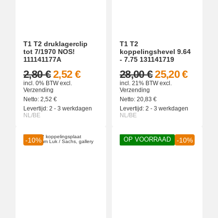
T1 T2 druklagerclip
T1 T2
tot 7/1970 NOS!
koppelingshevel 9.64
111141177A
- 7.75 131141719
2,80 €
2,52 €
28,00 €
25,20 €
incl. 0% BTW
excl.
incl. 21% BTW
excl.
Verzending
Verzending
Netto:
2,52
€
Netto:
20,83
€
Levertijd:
2 - 3 werkdagen
Levertijd:
2 - 3 werkdagen
NL/BE
NL/BE
OP VOORRAAD
-10%
-10%