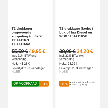
T2 druklager
T2 druklager Sachs /
ongevoerde
Luk of Ina Diesel en
koppeling tot 07/70
WBX 113141165B
111141167C
111141165A
55,50 €
49,95 €
38,00 €
34,20 €
incl. 21% BTW
excl.
incl. 21% BTW
excl.
Verzending
Verzending
Netto:
41,28
€
Netto:
28,26
€
Levertijd:
2 - 3 werkdagen
Levertijd:
2 - 3 werkdagen
NL/BE
NL/BE
OP VOORRAAD
-10%
-10%