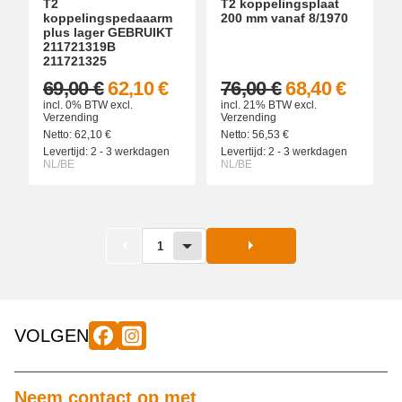
T2
T2 koppelingsplaat
koppelingspedaaarm
200 mm vanaf 8/1970
plus lager GEBRUIKT
211721319B
211721325
69,00 €
62,10 €
76,00 €
68,40 €
incl. 0% BTW
excl.
incl. 21% BTW
excl.
Verzending
Verzending
Netto:
62,10
€
Netto:
56,53
€
Levertijd:
2 - 3 werkdagen
Levertijd:
2 - 3 werkdagen
NL/BE
NL/BE
1
VOLGEN
Neem contact op met