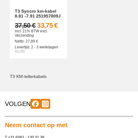
T3 Syncro km-kabel
8.81 -7.91 251957809J
37,50 €
33,75 €
incl. 21% BTW
excl.
Verzending
Netto:
27,89
€
Levertijd:
2 - 3 werkdagen
NL/BE
T3 KM-tellerkabels
VOLGEN
Neem contact op met
+31 (0)61 - 130 31 38