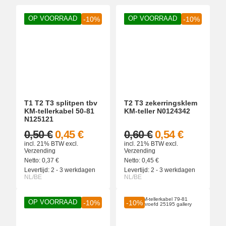
OP VOORRAAD
OP VOORRAAD
-10%
-10%
T1 T2 T3 splitpen tbv
T2 T3 zekerringsklem
KM-tellerkabel 50-81
KM-teller N0124342
N125121
0,50 €
0,45 €
0,60 €
0,54 €
incl. 21% BTW
excl.
incl. 21% BTW
excl.
Verzending
Verzending
Netto:
0,37
€
Netto:
0,45
€
Levertijd:
2 - 3 werkdagen
Levertijd:
2 - 3 werkdagen
NL/BE
NL/BE
OP VOORRAAD
-10%
-10%