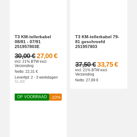
T3 KM-tellerkabel
T3 KM-tellerkabel 79-
08/81 - 07/91
81 geschroefd
251957803E
251957803
30,00 €
27,00 €
incl. 21% BTW
excl.
37,50 €
33,75 €
Verzending
incl. 21% BTW
excl.
Netto:
22,31
€
Verzending
Levertijd:
2 - 3 werkdagen
Netto:
27,89
€
NL/BE
OP VOORRAAD
-10%