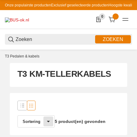
Onze populairste producten
Exclusief geselecteerde producten
Hoogste kwaliteit
0
0 Produkte in der List
ZOEKEN
T3 Pedalen & kabels
T3 KM-TELLERKABELS
5 product(en) gevonden
Sortering