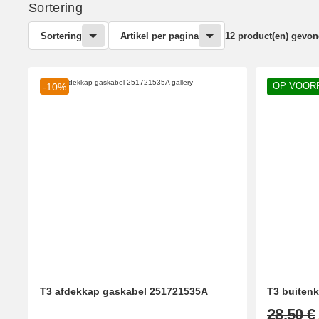
Sortering
Sortering
Artikel per pagina
12 product(en) gevo
OP VOOR
-10%
T3 afdekkap gaskabel 251721535A
T3 buiten
28,50 €