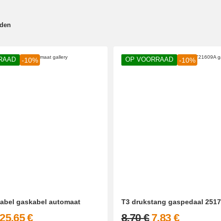
nden
RAAD
OP VOORRAAD
-10%
-10%
kabel gaskabel automaat
T3 drukstang gaspedaal 251
25,65 €
8,70 €
7,83 €