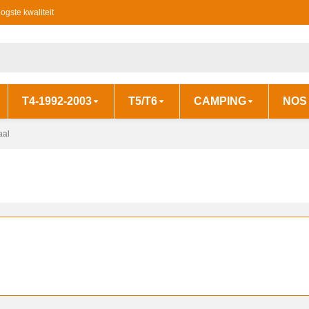
ogste kwaliteit
T4-1992-2003
T5/T6
CAMPING
NOS
aal