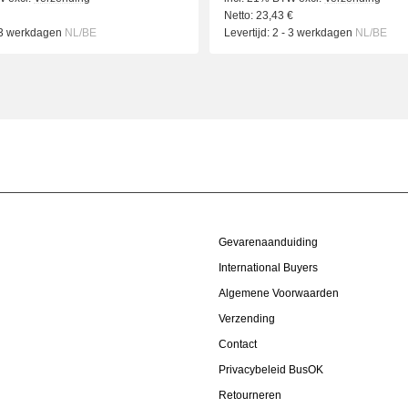
Netto:
23,43
€
 3 werkdagen
NL/BE
Levertijd:
2 - 3 werkdagen
NL/BE
Gevarenaanduiding
International Buyers
Algemene Voorwaarden
Verzending
Contact
Privacybeleid BusOK
Retourneren