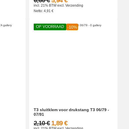
6,60 €
5,94 €
incl. 21% BTW
excl.
Verzending
Netto:
4,91
€
OP VOORRAAD
-10%
T3 sluitklem voor drukstang T3 06/79 -
07/91
2,10 €
1,89 €
incl. 21% BTW
excl.
Verzending