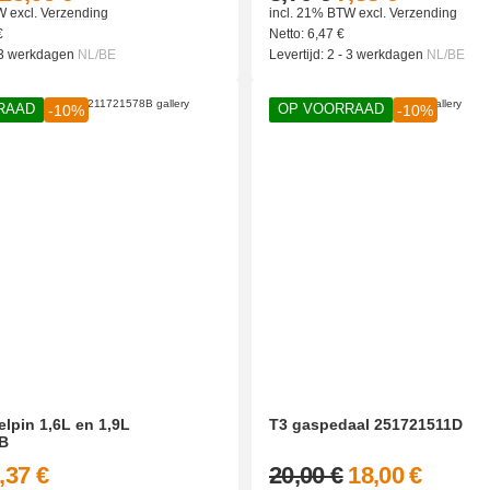
W
excl.
Verzending
incl. 21% BTW
excl.
Verzending
€
Netto:
6,47
€
 3 werkdagen
NL/BE
Levertijd:
2 - 3 werkdagen
NL/BE
RAAD
OP VOORRAAD
-10%
-10%
lpin 1,6L en 1,9L
T3 gaspedaal 251721511D
B
,37 €
20,00 €
18,00 €