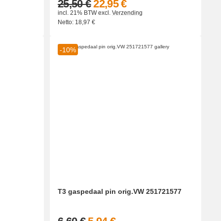
25,50 €
22,95 €
incl. 21% BTW
excl.
Verzending
Netto:
18,97
€
-10%
T3 gaspedaal pin orig.VW 251721577