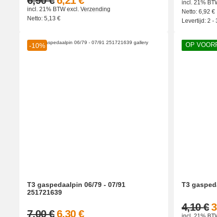
6,90 €
6,21 €
incl. 21% BT
incl. 21% BTW
excl.
Verzending
Netto:
6,92
€
Netto:
5,13
€
Levertijd:
2 -
OP VOOR
-10%
T3 gaspedaalpin 06/79 - 07/91
T3 gasped
251721639
4,10 €
3
7,00 €
6,30 €
incl. 21% BT