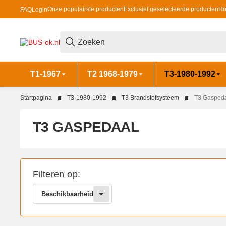
Onze populairste producten
Exclusief geselecteerde producten
Ho
FAQ
Login
T1-1967
T2 1968-1979
T3-1980-1992
Startpagina
T3-1980-1992
T3 Brandstofsysteem
T3 Gasped
T3 GASPEDAAL
Filteren op:
Beschikbaarheid