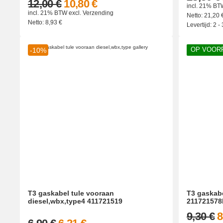
12,00 €
10,80 €
incl. 21% BT
incl. 21% BTW
excl.
Verzending
Netto:
21,20
Netto:
8,93
€
Levertijd:
2 -
OP VOOR
-10%
T3 gaskabel tule vooraan
T3 gaskabe
diesel,wbx,type4 411721519
211721578
9,30 €
8