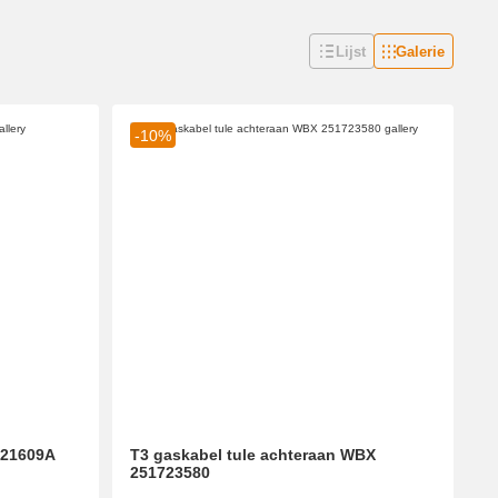
Lijst
Galerie
-10%
721609A
T3 gaskabel tule achteraan WBX
251723580