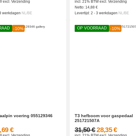
W
excl.
Verzending
incl. 21% BTW
excl.
Verzending
Netto:
14,88
€
 3 werkdagen
NL/BE
Levertijd:
2 - 3 werkdagen
NL/BE
RAAD
OP VOORRAAD
-10%
-10%
aalpin voering 055129346
T3 hefboom voor gaspedaal
251721507A
,69 €
31,50 €
28,35 €
W
excl.
Verzending
incl. 21% BTW
excl.
Verzending