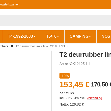
ogste kwaliteit
T4-1992-2003
T5/T6
CAMPING
NOS
ubbers
T2 deurrubber links TOP! 211831721D
T2 deurrubber l
Art.nr.:
OK12125
-10%
153,45 €
170,50 
per stuks
incl. 21% BTW
excl.
Verzending
Netto:
126,82
€