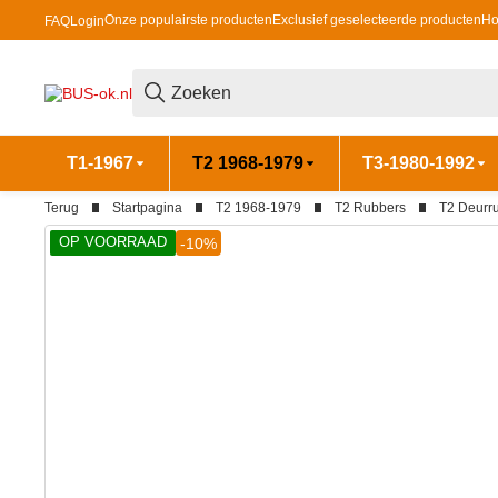
Onze populairste producten
Exclusief geselecteerde producten
Ho
FAQ
Login
T1-1967
T2 1968-1979
T3-1980-1992
Terug
Startpagina
T2 1968-1979
T2 Rubbers
T2 Deurr
OP VOORRAAD
-10%