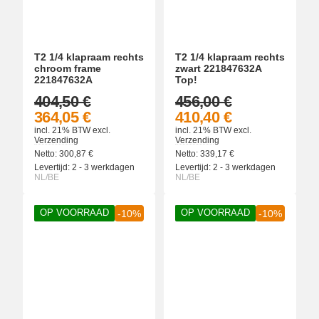
T2 1/4 klapraam rechts
T2 1/4 klapraam rechts
chroom frame
zwart 221847632A
221847632A
Top!
404,50 €
456,00 €
364,05 €
410,40 €
incl. 21% BTW
excl.
incl. 21% BTW
excl.
Verzending
Verzending
Netto:
300,87
€
Netto:
339,17
€
Levertijd:
2 - 3 werkdagen
Levertijd:
2 - 3 werkdagen
NL/BE
NL/BE
OP VOORRAAD
OP VOORRAAD
-10%
-10%