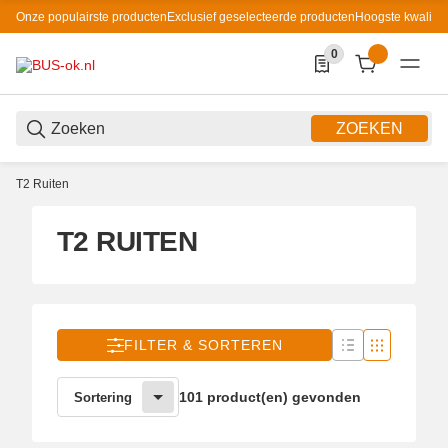
Onze populairste producten
Exclusief geselecteerde producten
Hoogste kwaliteit
0
0 Produkte in der List
ZOEKEN
T2 Ruiten
T2 RUITEN
FILTER & SORTEREN
101 product(en) gevonden
Sortering