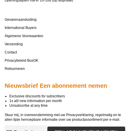
Openingstijden ma-vr 10-16u (op afspraak)
Gevarenaanduiding
International Buyers
Algemene Voorwaarden
Verzending
Contact
Privacybeleid BusOK
Retourneren
Nieuwsbrief Een abonnement nemen
Exclusive discounts for subscribers
1x all/ new information per month
Unsubscribe at any time
Stuur mij, in overeenstemming met uw
Privacyverklaring
, regelmatig en te
allen tijde herroepbare informatie over uw productassortiment per e-mail.
E-mailadres