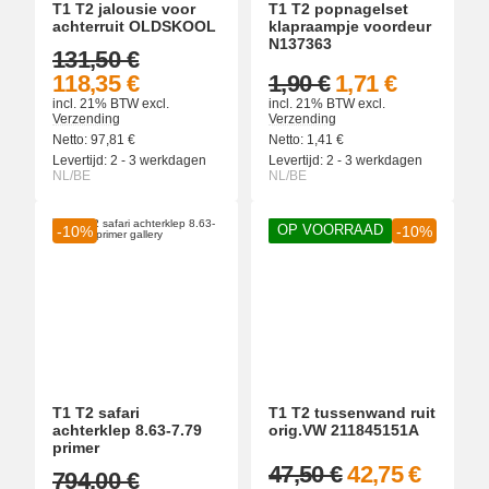
T1 T2 jalousie voor
T1 T2 popnagelset
achterruit OLDSKOOL
klapraampje voordeur
N137363
131,50 €
118,35 €
1,90 €
1,71 €
incl. 21% BTW
excl.
incl. 21% BTW
excl.
Verzending
Verzending
Netto:
97,81
€
Netto:
1,41
€
Levertijd:
2 - 3 werkdagen
Levertijd:
2 - 3 werkdagen
NL/BE
NL/BE
OP VOORRAAD
-10%
-10%
T1 T2 safari
T1 T2 tussenwand ruit
achterklep 8.63-7.79
orig.VW 211845151A
primer
47,50 €
42,75 €
794,00 €