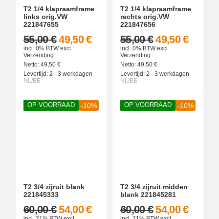
T2 1/4 klapraamframe
T2 1/4 klapraamframe
links orig.VW
rechts orig.VW
221847655
221847656
55,00 €
49,50 €
55,00 €
49,50 €
incl. 0% BTW
excl.
incl. 0% BTW
excl.
Verzending
Verzending
Netto:
49,50
€
Netto:
49,50
€
Levertijd:
2 - 3 werkdagen
Levertijd:
2 - 3 werkdagen
NL/BE
NL/BE
OP VOORRAAD
OP VOORRAAD
-10%
-10%
T2 3/4 zijruit blank
T2 3/4 zijruit midden
221845333
blank 221845281
60,00 €
54,00 €
60,00 €
54,00 €
incl. 21% BTW
excl.
incl. 21% BTW
excl.