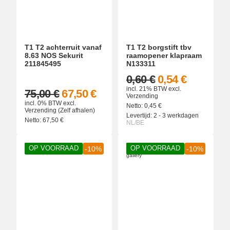
T1 T2 achterruit vanaf
T1 T2 borgstift tbv
8.63 NOS Sekurit
raamopener klapraam
211845495
N133311
0,60 €
0,54 €
incl. 21% BTW
excl.
75,00 €
67,50 €
Verzending
incl. 0% BTW
excl.
Netto:
0,45
€
Verzending
(Zelf afhalen)
Levertijd:
2 - 3 werkdagen
Netto:
67,50
€
NL/BE
OP VOORRAAD
OP VOORRAAD
-10%
-10%