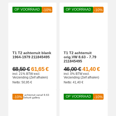
OP VOORRAAD
OP VOORRAAD
-10%
-10%
T1 T2 achterruit blank
T1 T2 achterruit
1964-1979 211845495
orig.VW 8.63 - 7.79
211845495
68,50 €
61,65 €
46,00 €
41,40 €
incl. 21% BTW
excl.
incl. 0% BTW
excl.
Verzending
(Zelf afhalen)
Verzending
(Zelf afhalen)
Netto:
50,95
€
Netto:
41,40
€
OP VOORRAAD
-10%
-10%