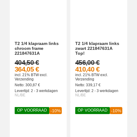
T2 1/4 klapraam links
T2 1/4 klapraam links
chroom frame
zwart 221847631A
221847631A
Top!
404,50 €
456,00 €
364,05 €
410,40 €
incl. 21% BTW
excl.
incl. 21% BTW
excl.
Verzending
Verzending
Netto:
300,87
€
Netto:
339,17
€
Levertijd:
2 - 3 werkdagen
Levertijd:
2 - 3 werkdagen
NL/BE
NL/BE
OP VOORRAAD
OP VOORRAAD
-10%
-10%