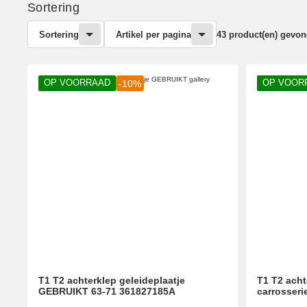
Sortering
Sortering
Artikel per pagina
43 product(en) gevo
OP VOORRAAD
OP VOOR
-10%
T1 T2 achterklep geleideplaatje
T1 T2 acht
GEBRUIKT 63-71 361827185A
carrosseri