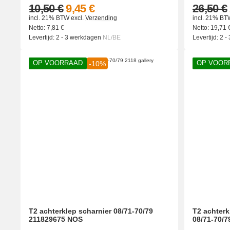
10,50 €
9,45 €
26,50 €
incl. 21% BTW
excl.
Verzending
incl. 21% BT
Netto:
7,81
€
Netto:
19,71
Levertijd:
2 - 3 werkdagen
NL/BE
Levertijd:
2 -
OP VOORRAAD
OP VOOR
-10%
T2 achterklep scharnier 08/71-70/79
T2 achter
211829675 NOS
08/71-70/7