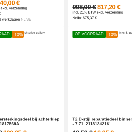
40,00 €
908,00 €
817,20 €
excl.
Verzending
incl. 21% BTW
excl.
Verzending
€
Netto:
675,37
€
 3 werkdagen
NL/BE
RAAD
OP VOORRAAD
-10%
-10%
versterkingsdeel bij achterklep
T2 D-stijl reparatiedeel binne
11817569A
- 7.71, 211813421K