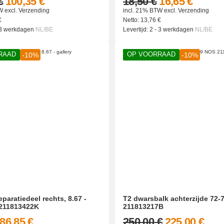
€
100,35 €
18,50 €
16,65 €
W
excl.
Verzending
incl. 21% BTW
excl.
Verzending
€
Netto:
13,76
€
 3 werkdagen
NL/BE
Levertijd:
2 - 3 werkdagen
NL/BE
RAAD
OP VOORRAAD
-10%
-10%
reparatiedeel rechts, 8.67 -
T2 dwarsbalk achterzijde 72-
 211813422K
211813217B
86,85 €
250,00 €
225,00 €