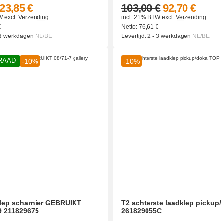
23,85 €
103,00 €
92,70 €
W
excl.
Verzending
incl. 21% BTW
excl.
Verzending
€
Netto:
76,61
€
 3 werkdagen
NL/BE
Levertijd:
2 - 3 werkdagen
NL/BE
RAAD
-10%
-10%
klep scharnier GEBRUIKT
T2 achterste laadklep picku
9 211829675
261829055C