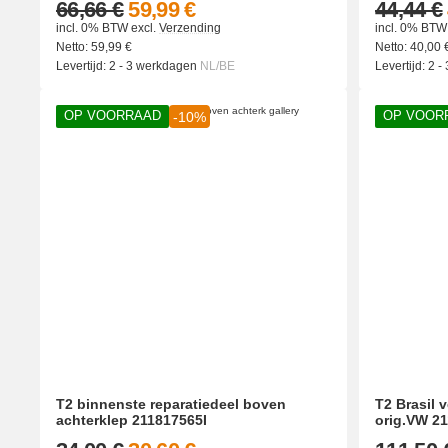
66,66 €
59,99 €
44,44 €
incl. 0% BTW
excl.
Verzending
incl. 0% BTW
Netto:
59,99
€
Netto:
40,00
Levertijd:
2 - 3 werkdagen
NL/BE
Levertijd:
2 -
OP VOORRAAD
OP VOOR
-10%
T2 binnenste reparatiedeel boven
T2 Brasil 
achterklep 211817565I
orig.VW 2