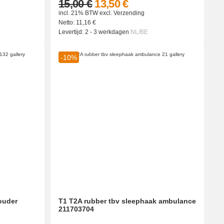
15,00 €
13,50 €
incl. 21% BTW
excl.
Verzending
Netto:
11,16
€
Levertijd:
2 - 3 werkdagen
NL/BE
-10%
ouder
T1 T2A rubber tbv sleephaak ambulance
211703704