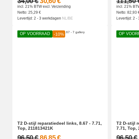
34,00 €
30,60 €
111,50 
incl. 21% BTW
excl.
Verzending
incl. 21% BT
Netto:
25,29
€
Netto:
82,93
Levertijd:
2 - 3 werkdagen
NL/BE
Levertijd:
2 -
OP VOORRAAD
OP VOOR
-10%
T2 D-stijl reparatiedeel links, 8.67 - 7.71,
T2 D-stijl 
Top, 211813421K
7.71, Top,
96,50 €
86,85 €
96,50 €