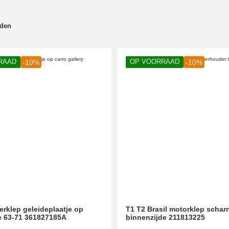
nden
RAAD
OP VOORRAAD
-10%
-10%
erklep geleideplaatje op
T1 T2 Brasil motorklep schar
e 63-71 361827185A
binnenzijde 211813225