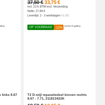
37,50 €
33,75 €
incl. 21% BTW
excl.
Verzending
Netto:
27,89
€
Levertijd:
2 - 3 werkdagen
NL/BE
OP VOORRAAD
-10%
n links 8.67
T2 D-stijl reparatiedeel binnen rechts
8.67 - 7.71, 211813422K