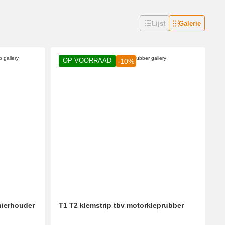
Lijst
Galerie
OP VOORRAAD
-10%
nierhouder
T1 T2 klemstrip tbv motorkleprubber