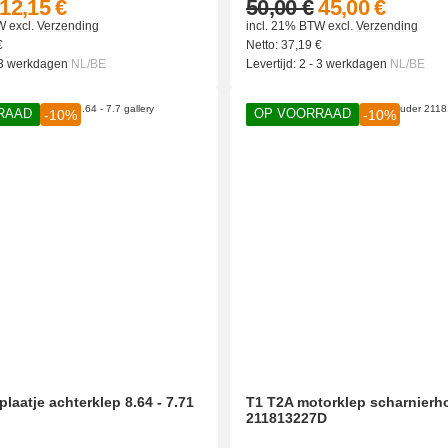
12,15 €
50,00 €
45,00 €
W
excl.
Verzending
incl. 21% BTW
excl.
Verzending
€
Netto:
37,19
€
 3 werkdagen
NL/BE
Levertijd:
2 - 3 werkdagen
NL/BE
RAAD
OP VOORRAAD
-10%
-10%
plaatje achterklep 8.64 - 7.71
T1 T2A motorklep scharnierh
211813227D