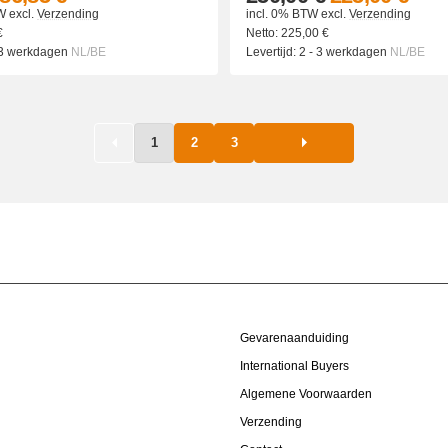
W
excl.
Verzending
incl. 0% BTW
excl.
Verzending
€
Netto:
225,00
€
 3 werkdagen
NL/BE
Levertijd:
2 - 3 werkdagen
NL/BE
1
2
3
Gevarenaanduiding
International Buyers
Algemene Voorwaarden
Verzending