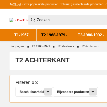
Onze populairste producten
Exclusief geselecteerde producten
Ho
FAQ
Login
T1-1967
T2 1968-1979
T3-1980-1992
Startpagina
T2 1968-1979
T2 Plaatwerk
T2 Achterkant
T2 ACHTERKANT
Filteren op:
Beschikbaarheid
Bijzondere producten