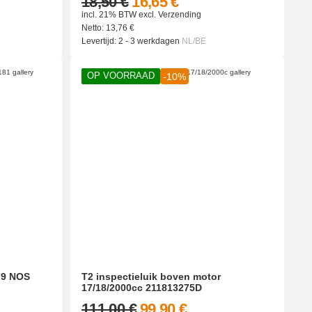
18,50 €
16,65 €
incl. 21% BTW
excl.
Verzending
Netto:
13,76
€
Levertijd:
2 - 3 werkdagen
NL/BE
OP VOORRAAD
-10%
79 NOS
T2 inspectieluik boven motor
17/18/2000cc 211813275D
111,00 €
99,90 €