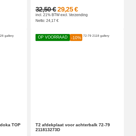
32,50 €
29,25 €
incl. 21% BTW
excl.
Verzending
Netto:
24,17
€
OP VOORRAAD
-10%
p/doka TOP
T2 afdekplaat voor achterbalk 72-79
211813273D