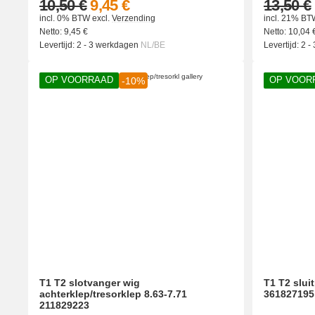
10,50 €
9,45 €
13,50 €
incl. 0% BTW
excl.
Verzending
incl. 21% BT
Netto:
9,45
€
Netto:
10,04
Levertijd:
2 - 3 werkdagen
NL/BE
Levertijd:
2 -
OP VOORRAAD
OP VOOR
-10%
T1 T2 slotvanger wig
T1 T2 sluit
achterklep/tresorklep 8.63-7.71
361827195
211829223