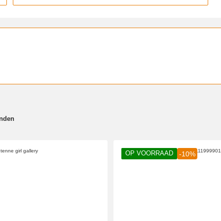
onden
OP VOORRAAD
-10%