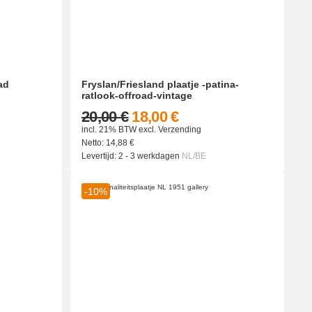
ad
Fryslan/Friesland plaatje -patina-
ratlook-offroad-vintage
20,00 €
18,00 €
incl. 21% BTW
excl.
Verzending
Netto:
14,88
€
Levertijd:
2 - 3 werkdagen
NL/BE
-10%