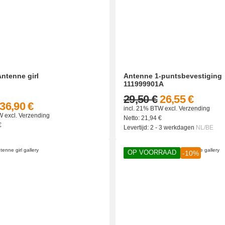
Antenne girl
Antenne 1-puntsbevestiging
111999901A
29,50 €
26,55 €
36,90 €
incl. 21% BTW
excl.
Verzending
W
excl.
Verzending
Netto:
21,94
€
€
Levertijd:
2 - 3 werkdagen
NL/BE
OP VOORRAAD
-10%