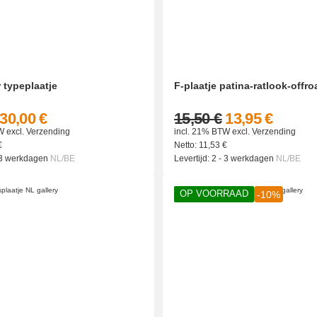
 typeplaatje
F-plaatje patina-ratlook-offro
30,00 €
15,50 €
13,95 €
W
excl.
Verzending
incl. 21% BTW
excl.
Verzending
€
Netto:
11,53
€
 3 werkdagen
NL/BE
Levertijd:
2 - 3 werkdagen
NL/BE
OP VOORRAAD
-10%