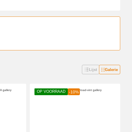
Lijst
Galerie
OP VOORRAAD
-10%