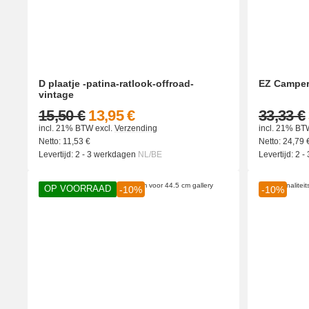
D plaatje -patina-ratlook-offroad-
EZ Camper
vintage
15,50 €
13,95 €
33,33 €
incl. 21% BTW
excl.
Verzending
incl. 21% BT
Netto:
11,53
€
Netto:
24,79
Levertijd:
2 - 3 werkdagen
NL/BE
Levertijd:
2 -
OP VOORRAAD
-10%
-10%