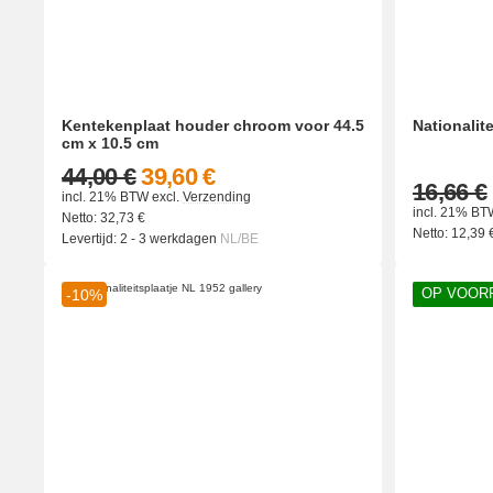
Kentekenplaat houder chroom voor 44.5
Nationalit
cm x 10.5 cm
44,00 €
39,60 €
16,66 €
incl. 21% BTW
excl.
Verzending
incl. 21% BT
Netto:
32,73
€
Netto:
12,39
Levertijd:
2 - 3 werkdagen
NL/BE
OP VOOR
-10%