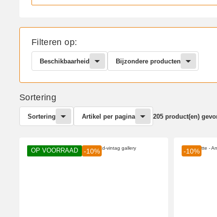
Filteren op:
Beschikbaarheid
Bijzondere producten
Sortering
Sortering
Artikel per pagina
205 product(en) gev
OP VOORRAAD
-10%
-10%