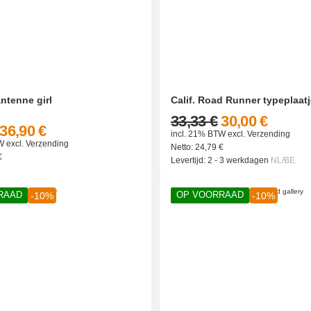
antenne girl
Calif. Road Runner typeplaat
33,33 €
30,00 €
36,90 €
incl. 21% BTW
excl.
Verzending
W
excl.
Verzending
Netto:
24,79
€
€
Levertijd:
2 - 3 werkdagen
NL/BE
RAAD
OP VOORRAAD
-10%
-10%