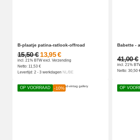
B-plaatje patina-ratlook-offroad
Babette - 
15,50 €
13,95 €
41,00 €
incl. 21% BTW
excl.
Verzending
incl. 21% BT
Netto:
11,53
€
Netto:
30,50
Levertijd:
2 - 3 werkdagen
NL/BE
OP VOORRAAD
OP VOOR
-10%