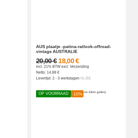
AUS plaatje -patina-ratlook-offroad-
vintage AUSTRALIE
20,00 €
18,00 €
incl. 21% BTW
excl.
Verzending
Netto:
14,88
€
Levertijd:
2 - 3 werkdagen
NL/BE
OP VOORRAAD
-10%