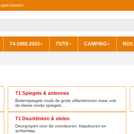
ogste kwaliteit
T4-1992-2003
T5/T6
CAMPING
NOS
T1 Spiegels & antennes
T1 Spiegels & antennes
Buitenspiegels zoals de grote olifantenoren maar ook
de kleine ronde spiegels....
T1 Deurklinken & sloten
T1 Deurklinken & sloten
Deurgrepen voor de voordeuren, klapdeuren en
achterklep.