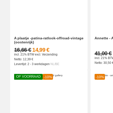
A plaatje -patina-ratlook-offroad-vintage
Annette - 
(oostenrijk)
16,66 €
14,99 €
41,00 €
incl. 21% BTW
excl.
Verzending
incl. 21% BT
Netto:
12,39
€
Netto:
30,50
Levertijd:
2 - 3 werkdagen
NL/BE
OP VOORRAAD
-10%
-10%