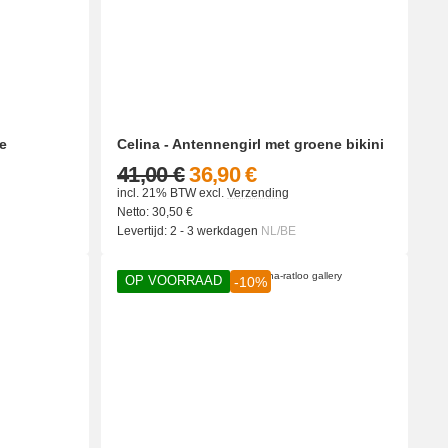
je
Celina - Antennengirl met groene bikini
41,00 €
36,90 €
incl. 21% BTW
excl.
Verzending
Netto:
30,50
€
Levertijd:
2 - 3 werkdagen
NL/BE
OP VOORRAAD
-10%