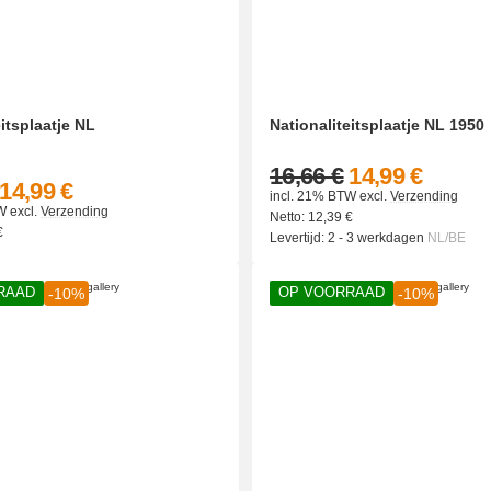
eitsplaatje NL
Nationaliteitsplaatje NL 1950
16,66 €
14,99 €
14,99 €
incl. 21% BTW
excl.
Verzending
W
excl.
Verzending
Netto:
12,39
€
€
Levertijd:
2 - 3 werkdagen
NL/BE
RAAD
OP VOORRAAD
-10%
-10%