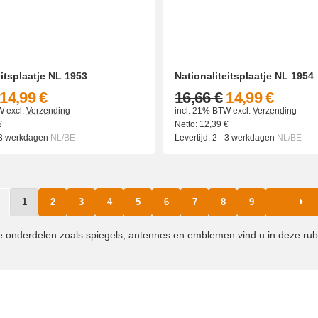
eitsplaatje NL 1953
Nationaliteitsplaatje NL 1954
14,99 €
16,66 €
14,99 €
W
excl.
Verzending
incl. 21% BTW
excl.
Verzending
€
Netto:
12,39
€
 3 werkdagen
NL/BE
Levertijd:
2 - 3 werkdagen
NL/BE
1
2
3
4
5
6
7
8
9
le onderdelen zoals spiegels, antennes en emblemen vind u in deze rub