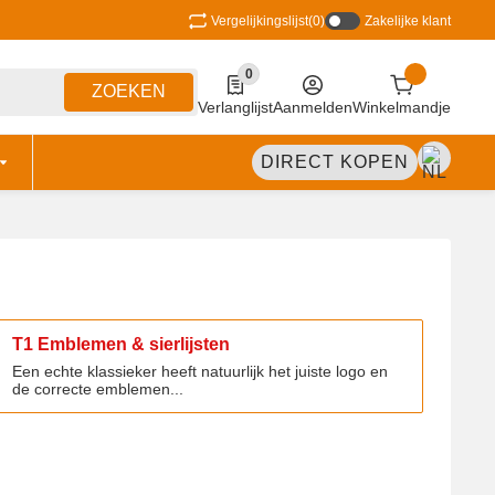
Vergelijkingslijst
(0)
Zakelijke klant
0
0 Produkte in der Liste
ZOEKEN
Verlanglijst
Aanmelden
Winkelmandje
DIRECT KOPEN
T1 Emblemen & sierlijsten
T1 Emblemen & sierlijsten
Een echte klassieker heeft natuurlijk het juiste logo en
de correcte emblemen...