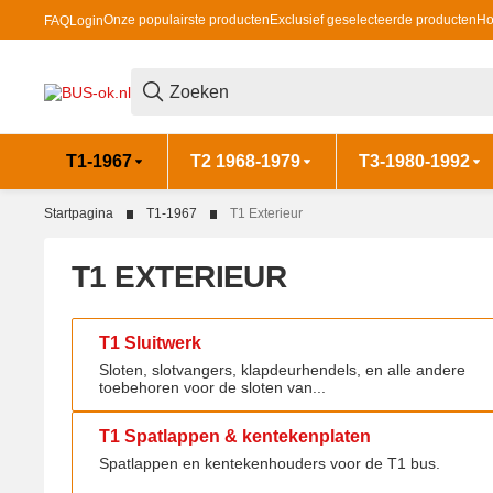
Onze populairste producten
Exclusief geselecteerde producten
Ho
FAQ
Login
T1-1967
T2 1968-1979
T3-1980-1992
Startpagina
T1-1967
T1 Exterieur
T1 EXTERIEUR
T1 Sluitwerk
T1 Sluitwerk
Sloten, slotvangers, klapdeurhendels, en alle andere
toebehoren voor de sloten van...
T1 Spatlappen & kentekenplaten
T1 Spatlappen & kentekenplaten
Spatlappen en kentekenhouders voor de T1 bus.