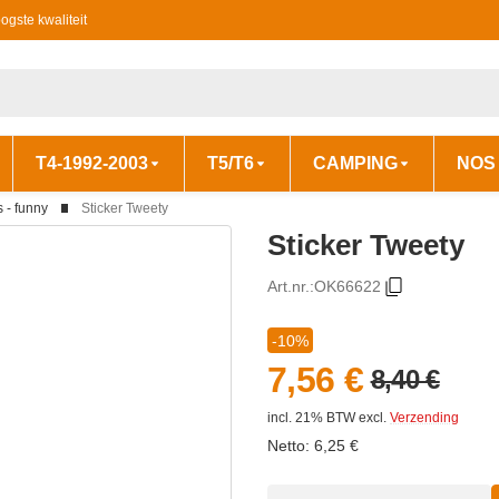
ogste kwaliteit
T4-1992-2003
T5/T6
CAMPING
NOS
s - funny
Sticker Tweety
Sticker Tweety
Art.nr.:
OK66622
-10%
7,56 €
8,40 €
incl. 21% BTW
excl.
Verzending
Netto:
6,25
€