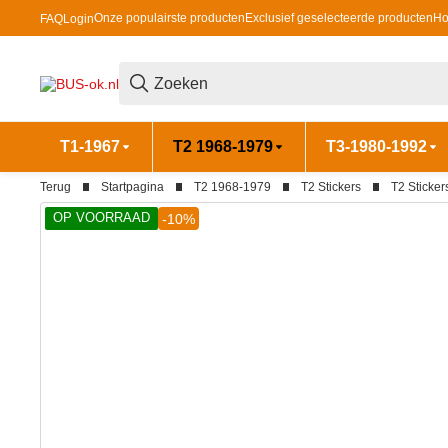
Onze populairste producten
Exclusief geselecteerde producten
Ho
FAQ
Login
T1-1967
T2 1968-1979
T3-1980-1992
Terug
Startpagina
T2 1968-1979
T2 Stickers
T2 Sticker
OP VOORRAAD
-10%