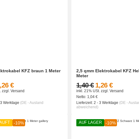
ktrokabel KFZ braun 1 Meter
2,5 qmm Elektrokabel KFZ Hel
Meter
,26 €
1,40 €
1,26 €
.
zzgl.
Versand
inkl. 21% USt.
zzgl.
Versand
Netto:
1,04
€
- 3 Werktage
(DE - Ausland
Lieferzeit:
2 - 3 Werktage
(DE - Ausla
abweichend)
AUFT
AUF LAGER
-10%
-10%