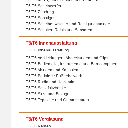
T5 T6 Scheinwerfer
T5/T6 Zündung
T5/T6 Sonstiges
T5/T6 Scheibenwischer und Reinigungsanlage
T5/T6 Schalter, Relais und Sensoren
T5/T6 Innenausstattung
T5/T6 Innenausstattung
T5/T6 Verkleidungen, Abdeckungen und Clips
T5/T6 Bedienteile, Instrumente und Bordcomputer
T5/T6 Ablagen und Konsolen
T5/T6 Pedalerie Fußhebelwerk
T5/T6 Radio und Navigation
T5/T6 Schlafsitzbänke
T5/T6 Sitze und Bezüge
T5/T6 Teppiche und Gummimatten
T5/T6 Verglasung
T5/T6 Verglasung
T5/T6 Ramen