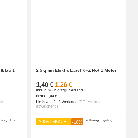
lblau 1
2,5 qmm Elektrokabel KFZ Rot 1 Meter
1,40 €
1,26 €
inkl. 21% USt.
zzgl.
Versand
Netto:
1,04
€
nd
Lieferzeit:
2 - 3 Werktage
(DE - Ausland
abweichend)
AUSVERKAUFT
-10%