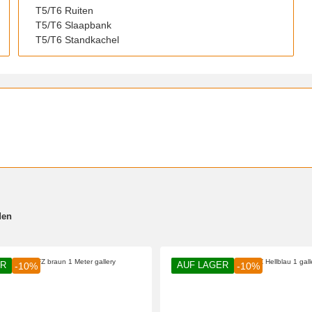
T5/T6 Ruiten
T5/T6 Slaapbank
T5/T6 Standkachel
den
ER
AUF LAGER
-10%
-10%