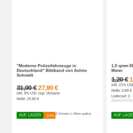
"Moderne Polizeifahrzeuge in
1,5 qmm E
Deutschland" Bildband von Achim
Meter
Schmidt
1,20 €
1
inkl. 21% USt
31,00 €
27,90 €
Netto:
0,89
€
inkl. 9% USt.
zzgl.
Versand
Lieferzeit:
2 
Netto:
25,60
€
abweichend)
AUF LAGER
AUF LAG
-10%