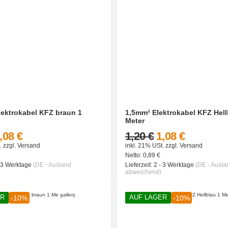
lektrokabel KFZ braun 1
1,5mm² Elektrokabel KFZ Hell
Meter
,08 €
1,20 €
1,08 €
.
zzgl.
Versand
inkl. 21% USt.
zzgl.
Versand
Netto:
0,89
€
- 3 Werktage
(DE - Ausland
Lieferzeit:
2 - 3 Werktage
(DE - Ausla
abweichend)
ER
AUF LAGER
-10%
-10%