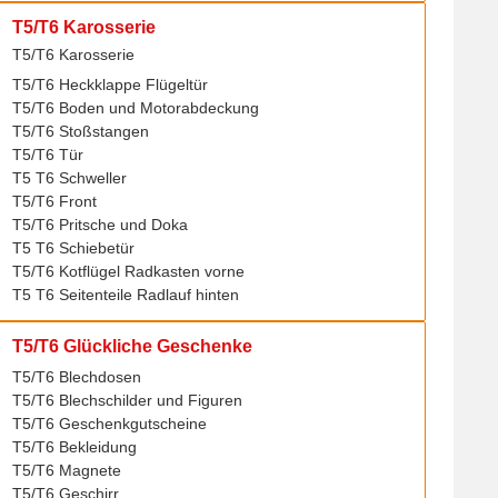
T5/T6 Karosserie
T5/T6 Karosserie
T5/T6 Heckklappe Flügeltür
T5/T6 Boden und Motorabdeckung
T5/T6 Stoßstangen
T5/T6 Tür
T5 T6 Schweller
T5/T6 Front
T5/T6 Pritsche und Doka
T5 T6 Schiebetür
T5/T6 Kotflügel Radkasten vorne
T5 T6 Seitenteile Radlauf hinten
T5/T6 Glückliche Geschenke
T5/T6 Blechdosen
T5/T6 Blechschilder und Figuren
T5/T6 Geschenkgutscheine
T5/T6 Bekleidung
T5/T6 Magnete
T5/T6 Geschirr