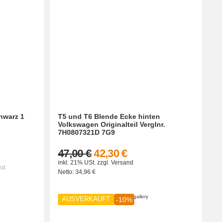
hwarz 1
T5 und T6 Blende Ecke hinten
Volkswagen Originalteil Verglnr.
7H0807321D 7G9
47,00 €
42,30 €
inkl. 21% USt.
zzgl.
Versand
nd
Netto:
34,96
€
AUSVERKAUFT
-10%