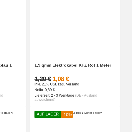
blau 1
1,5 qmm Elektrokabel KFZ Rot 1 Meter
1,20 €
1,08 €
inkl. 21% USt.
zzgl.
Versand
Netto:
0,89
€
nd
Lieferzeit:
2 - 3 Werktage
(DE - Ausland
abweichend)
AUF LAGER
-10%