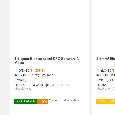
1,5 qmm Elektrokabel KFZ Schwarz 1
2,5mm² Ele
Meter
1,20 €
1,08 €
1,40 €
1
inkl. 21% USt.
zzgl.
Versand
inkl. 21% USt
Netto:
0,89
€
Netto:
1,04
€
Lieferzeit:
2 - 3 Werktage
(DE - Ausland
Lieferzeit:
2 
abweichend)
abweichend)
AUF LAGER
AUSVERK
-10%