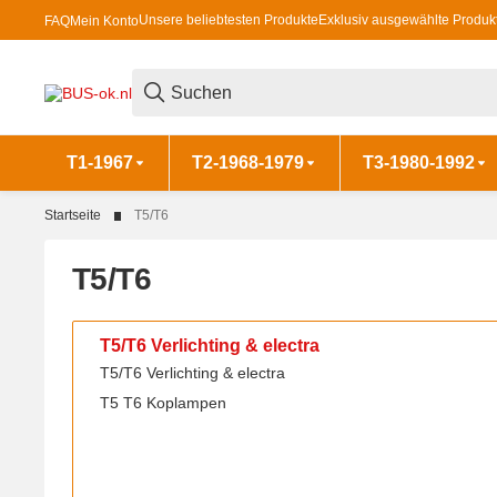
Unsere beliebtesten Produkte
Exklusiv ausgewählte Produk
FAQ
Mein Konto
T1-1967
T2-1968-1979
T3-1980-1992
Startseite
T5/T6
T5/T6
T5/T6 Verlichting & electra
T5/T6 Verlichting & electra
T5 T6 Koplampen