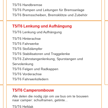
T5/T6 Handbremse
T5/T6 Pumpen und Leitungen für Bremsanlage
T5/T6 Bremsscheiben, Bremsklötze und Zubehör
T5/T6 Lenkung und Aufhängung
T5/T6 Lenkung und Aufhängung
T5/T6 Hinterachse
T5/T6 Fahrwerke
T5/T6 Stoßdämpfer
T5/T6 Stabilisatoren und Traggelenke
T5/T6 Zahnstangenlenkung, Spurstangen und
Servolenkung
T5/T6 Felgen und Radkappen
T5/T6 Vorderachse
T5/T6 Fahrwerksfedern
T5/T6 Camperombouw
Alle delen die nodig zijn om uw bus om te bouwen
naar camper: schuiframen, getinte...
T5/T6 Hefdak