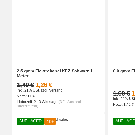
2,5 qmm Elektrokabel KFZ Schwarz 1
6,0 qmm El
Meter
1,40 €
1,26 €
inkl. 21% USt.
zzgl.
Versand
1,90 €
1
Netto:
1,04
€
inkl. 21% USt
Lieferzeit:
2 - 3 Werktage
(DE - Ausland
Netto:
1,41
€
abweichend)
AUF LAGER
AUF LAG
-10%