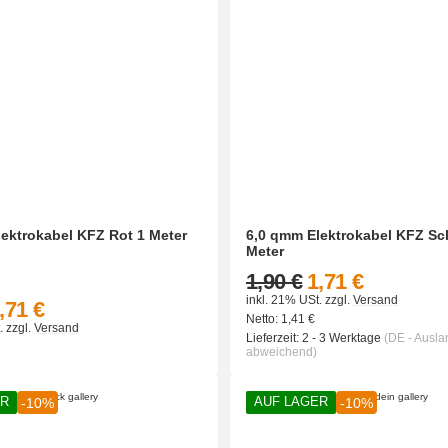
ektrokabel KFZ Rot 1 Meter
6,0 qmm Elektrokabel KFZ Sc
Meter
1,90 €
1,71 €
inkl. 21% USt.
zzgl.
Versand
,71 €
Netto:
1,41
€
.
zzgl.
Versand
Lieferzeit:
2 - 3 Werktage
(DE - Ausla
abweichend)
ER
AUF LAGER
-10%
-10%