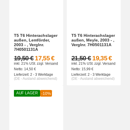
T5 T6 Hinterachslager
T5 T6 Hinterachslager
außen, Lemförder,
außen, Meyle, 2003 - ,
2003 - , Verglnr.
Verglnr. 7H0501131A
7H0501131A
19,50 €
17,55 €
21,50 €
19,35 €
inkl. 21% USt.
zzgl.
Versand
inkl. 21% USt.
zzgl.
Versand
Netto:
14,50
€
Netto:
15,99
€
Lieferzeit:
2 - 3 Werktage
Lieferzeit:
2 - 3 Werktage
(DE - Ausland abweichend)
(DE - Ausland abweichend)
AUF LAGER
-10%