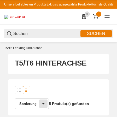
Unsere beliebtesten Produkte
Exklusiv ausgewählte Produkte
Höchste Qualität
0
0 Produkte in der List
SUCHEN
T5/T6 Lenkung und Aufhängung
T5/T6 HINTERACHSE
5 Produkt(e) gefunden
Sortierung