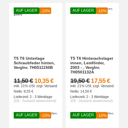
AUF LAGER
AUF LAGER
-10%
-10%
T5 T6 Unterlage
T5 T6 Hinterachslager
Schraubfeder hinten,
innen, Lemförder,
Verglnr. 7H0511150B
2003 - , Verglnr.
7H0501132A
11,50 €
10,35 €
19,50 €
17,55 €
inkl. 21% USt.
zzgl.
Versand
inkl. 21% USt.
zzgl.
Versand
Netto:
8,55
€
Netto:
14,50
€
Lieferzeit:
2 - 3 Werktage
Lieferzeit:
2 - 3 Werktage
(DE - Ausland abweichend)
(DE - Ausland abweichend)
AUF LAGER
AUF LAGER
-10%
-10%