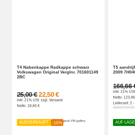
T4 Nabenkappe Radkappe schwarz
T5 aandrij
Volkswagen Original Verglnr. 701601149
2009 7H0
2BC
166,66 
inkl. 21% USt
25,00 €
22,50 €
Netto:
123,9
inkl. 21% USt.
zzgl.
Versand
Lieferzeit:
2 
Netto:
18,60
€
abweichend)
AUSVERKAUFT
AUF LAG
-10%