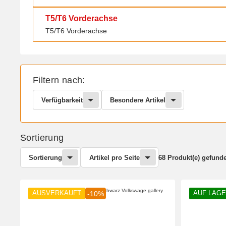
T5/T6 Vorderachse
T5/T6 Vorderachse
T5/T6 Vorderachse
Filtern nach:
Verfügbarkeit
Besondere Artikel
Sortierung
Sortierung
Artikel pro Seite
68 Produkt(e) gefund
AUSVERKAUFT
AUF LAG
-10%