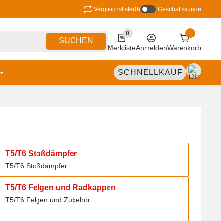
Vergleichsliste
(0)
Geschäftskunde
0
0 Produkte in der Liste
SUCHEN
Merkliste
Anmelden
Warenkorb
SCHNELLKAUF
T5/T6 Stoßdämpfer
T5/T6 Stoßdämpfer
T5/T6 Stoßdämpfer
T5/T6 Felgen und Radkappen
T5/T6 Felgen und Radkappen
T5/T6 Felgen und Zubehör