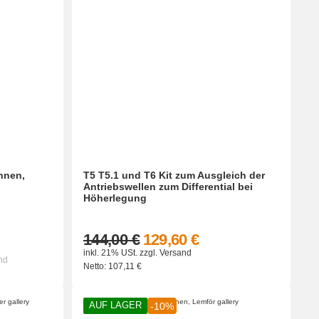
nnen,
T5 T5.1 und T6 Kit zum Ausgleich der
Antriebswellen zum Differential bei
Höherlegung
144,00 €
129,60 €
inkl. 21% USt.
zzgl.
Versand
nd
Netto:
107,11
€
AUF LAGER
-10%