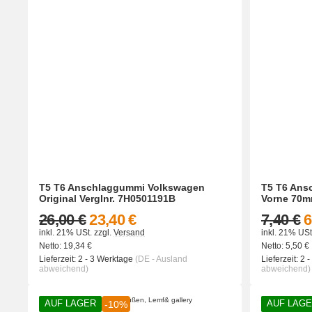
T5 T6 Anschlaggummi Volkswagen
T5 T6 Ans
Original Verglnr. 7H0501191B
Vorne 70m
26,00 €
23,40 €
7,40 €
6
inkl. 21% USt.
zzgl.
Versand
inkl. 21% USt
Netto:
19,34
€
Netto:
5,50
€
Lieferzeit:
2 - 3 Werktage
(DE - Ausland
Lieferzeit:
2 
abweichend)
abweichend)
AUF LAGER
AUF LAG
-10%