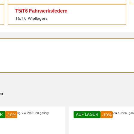
T5/T6 Fahrwerksfedern
T5/T6 Fahrwerksfedern
T5/T6 Wiellagers
en
ER
AUF LAGER
-10%
-10%