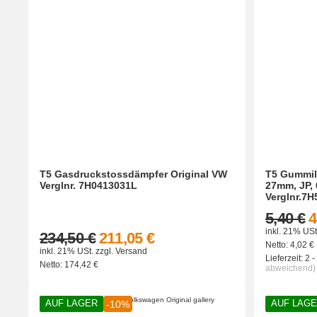
T5 Gasdruckstossdämpfer Original VW
T5 Gummila
Verglnr. 7H0413031L
27mm, JP, 
Verglnr.7
5,40 €
4
inkl. 21% USt
234,50 €
211,05 €
Netto:
4,02
€
inkl. 21% USt.
zzgl.
Versand
Lieferzeit:
2 
Netto:
174,42
€
abweichend)
AUF LAGER
AUF LAG
-10%