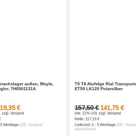
erachslager außen, Meyle,
T5 T6 Alufelge Rial Transport
erglnr. 7H0501131A
ET50 LK120 Polarsilber
19,35 €
157,50 €
141,75 €
.
zzgl.
Versand
inkl. 21% USt.
zzgl.
Versand
€
Netto:
117,15
€
- 3 Werktage
(DE - Ausland
Lieferzeit:
2 - 3 Werktage
(DE - Ausla
abweichend)