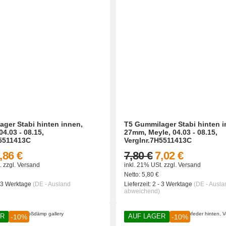
ger Stabi hinten innen,
T5 Gummilager Stabi hinten i
04.03 - 08.15,
27mm, Meyle, 04.03 - 08.15,
H5511413C
Verglnr.7H5511413C
,86 €
7,80 €
7,02 €
.
zzgl.
Versand
inkl. 21% USt.
zzgl.
Versand
Netto:
5,80
€
- 3 Werktage
(DE - Ausland
Lieferzeit:
2 - 3 Werktage
(DE - Ausla
abweichend)
ER
AUF LAGER
-10%
-10%