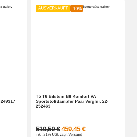
AUSVERKAUFT
-10%
T5 T6 Bilstein B6 Komfort VA
-249317
Sportstoßdämpfer Paar Verglnr. 22-
252463
510,50 €
459,45 €
inkl. 21% USt.
zzgl.
Versand