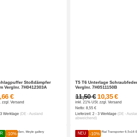
chlagpuffer Stoßdämpfer
T5 T6 Unterlage Schraubfeder
m Verglnr. 7H0412303A
Verglnr. 7H0511150B
,66 €
11,50 €
10,35 €
.
zzgl.
Versand
inkl. 21% USt.
zzgl.
Versand
Netto:
8,55
€
- 3 Werktage
(DE - Ausland
Lieferzeit:
2 - 3 Werktage
(DE - Ausla
abweichend)
ER
NEU
-10%
-10%