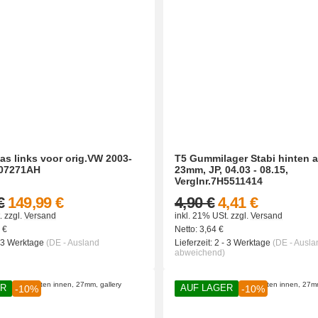
fas links voor orig.VW 2003-
T5 Gummilager Stabi hinten 
407271AH
23mm, JP, 04.03 - 08.15,
Verglnr.7H5511414
€
149,99 €
4,90 €
4,41 €
.
zzgl.
Versand
inkl. 21% USt.
zzgl.
Versand
6
€
Netto:
3,64
€
- 3 Werktage
(DE - Ausland
Lieferzeit:
2 - 3 Werktage
(DE - Ausla
abweichend)
ER
AUF LAGER
-10%
-10%