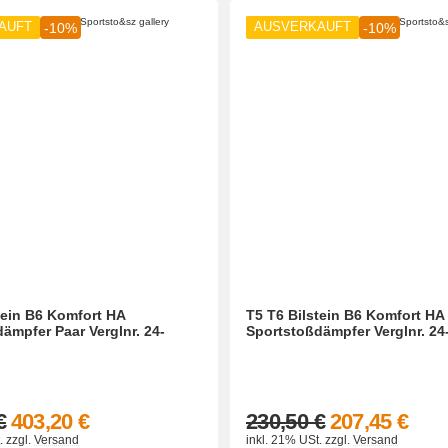
AUFT
AUSVERKAUFT
-10%
-10%
tein B6 Komfort HA
T5 T6 Bilstein B6 Komfort HA
ämpfer Paar Verglnr. 24-
Sportstoßdämpfer Verglnr. 24
€
403,20 €
230,50 €
207,45 €
.
zzgl.
Versand
inkl. 21% USt.
zzgl.
Versand