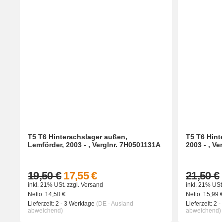
T5 T6 Hinterachslager außen,
T5 T6 Hint
Lemförder, 2003 - , Verglnr. 7H0501131A
2003 - , V
19,50 €
17,55 €
21,50 €
inkl. 21% USt.
zzgl.
Versand
inkl. 21% USt
Netto:
14,50
€
Netto:
15,99
Lieferzeit:
2 - 3 Werktage
(DE - Ausland
Lieferzeit:
2 
abweichend)
abweichend)