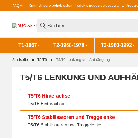
Unsere beliebtesten Produkte
Exklusiv ausgewählte Produk
FAQ
Mein Konto
T1-1967
T2-1968-1979
T3-1980-1992
Startseite
T5/T6
T5/T6 Lenkung und Aufhängung
T5/T6 LENKUNG UND AUFH
T5/T6 Hinterachse
T5/T6 Hinterachse
T5/T6 Hinterachse
T5/T6 Stabilisatoren und Traggelenke
T5/T6 Stabilisatoren und Traggelenke
T5/T6 Stabilisatoren und Traggelenke