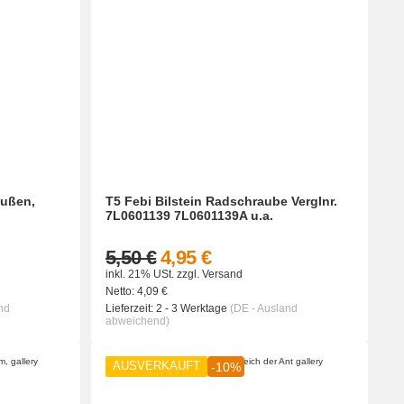
außen,
T5 Febi Bilstein Radschraube Verglnr.
7L0601139 7L0601139A u.a.
5,50 €
4,95 €
inkl. 21% USt.
zzgl.
Versand
Netto:
4,09
€
nd
Lieferzeit:
2 - 3 Werktage
(DE - Ausland
abweichend)
AUSVERKAUFT
-10%