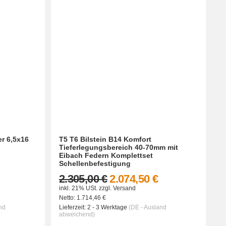
er 6,5x16
T5 T6 Bilstein B14 Komfort
Tieferlegungsbereich 40-70mm mit
Eibach Federn Komplettset
Schellenbefestigung
2.305,00 €
2.074,50 €
inkl. 21% USt.
zzgl.
Versand
Netto:
1.714,46
€
nd
Lieferzeit:
2 - 3 Werktage
(DE - Ausland
abweichend)