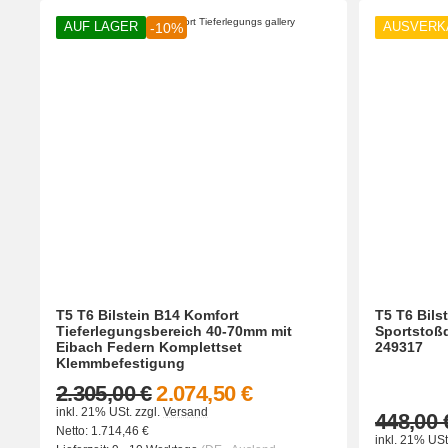
AUF LAGER
AUSVERK
-10%
T5 T6 Bilstein B14 Komfort
T5 T6 Bils
Tieferlegungsbereich 40-70mm mit
Sportstoßd
Eibach Federn Komplettset
249317
Klemmbefestigung
2.305,00 €
2.074,50 €
inkl. 21% USt.
zzgl.
Versand
448,00 
Netto:
1.714,46
€
inkl. 21% USt