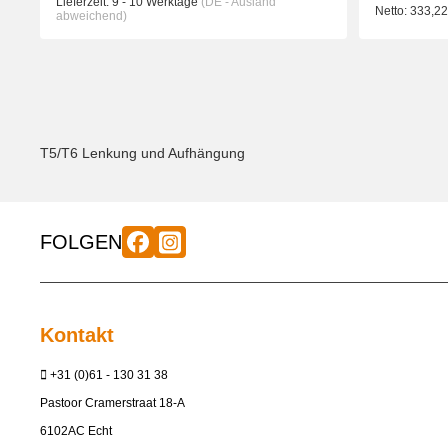
Lieferzeit:
9 - 10 Werktage
(DE - Ausland
Netto:
333,2
abweichend)
T5/T6 Lenkung und Aufhängung
FOLGEN
Kontakt
+31 (0)61 - 130 31 38
Pastoor Cramerstraat 18-A
6102AC Echt