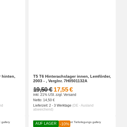
 hinten,
T5 T6 Hinterachslager innen, Lemförder,
2003 - , Verglnr. 7H0501132A
19,50 €
17,55 €
inkl. 21% USt.
zzgl.
Versand
Netto:
14,50
€
nd
Lieferzeit:
2 - 3 Werktage
(DE - Ausland
abweichend)
AUF LAGER
-10%