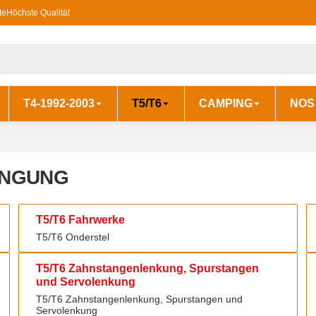
te
Höchste Qualität
T4-1992-2003
T5/T6
CAMPING
NOS
ÄNGUNG
T5/T6 Fahrwerke
T5/T6 Fahrwerke
T5/T6 Onderstel
T5/T6 Zahnstangenlenkung, Spurstangen und Servolenkung
T5/T6 Zahnstangenlenkung, Spurstangen
und Servolenkung
T5/T6 Zahnstangenlenkung, Spurstangen und
Servolenkung