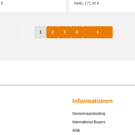
2
€
Netto:
171,45
€
1
2
3
4
Informationen
Gevarenaanduiding
International Buyers
AGB