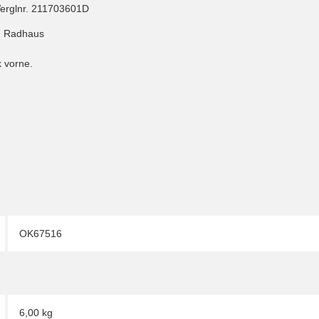
 Verglnr. 211703601D
en Radhaus
 vorne.
OK67516
6,00 kg