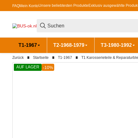
Unsere beliebtesten Produkte
Exklusiv ausgewählte Produk
FAQ
Mein Konto
T1-1967
T2-1968-1979
T3-1980-1992
Zurück
Startseite
T1-1967
T1 Karosserieteile & Reparaturbl
AUF LAGER
-10%