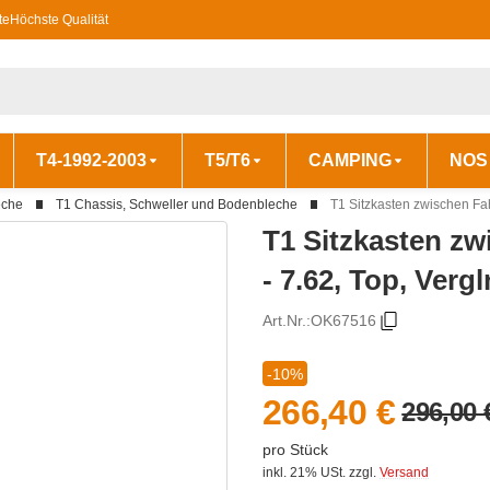
te
Höchste Qualität
T4-1992-2003
T5/T6
CAMPING
NOS
eche
T1 Chassis, Schweller und Bodenbleche
T1 Sitzkasten zwischen Fah
T1 Sitzkasten zw
- 7.62, Top, Verg
Art.Nr.:
OK67516
-10%
266,40 €
296,00 
pro Stück
inkl. 21% USt.
zzgl.
Versand