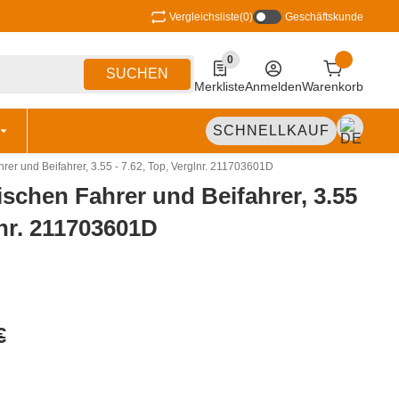
Vergleichsliste
(0)
Geschäftskunde
0
0 Produkte in der Liste
SUCHEN
Merkliste
Anmelden
Warenkorb
SCHNELLKAUF
rer und Beifahrer, 3.55 - 7.62, Top, Verglnr. 211703601D
ischen Fahrer und Beifahrer, 3.55
lnr. 211703601D
€