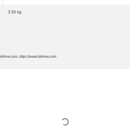
3,50
kg
s@bbt4vw.com, https://www.bbt4vw.com