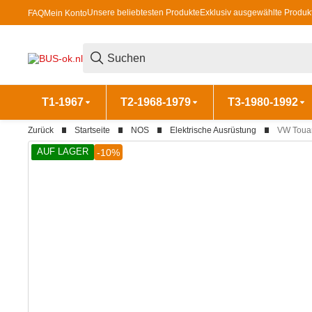
Unsere beliebtesten Produkte
Exklusiv ausgewählte Produk
FAQ
Mein Konto
T1-1967
T2-1968-1979
T3-1980-1992
Zurück
Startseite
NOS
Elektrische Ausrüstung
VW Touar
AUF LAGER
-10%