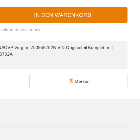
IN DEN WARENKORB
Ausland abweichend)
OVP Verglnr. 7L0959702N VIN Originalteil Komplett mit
59792A
Merken