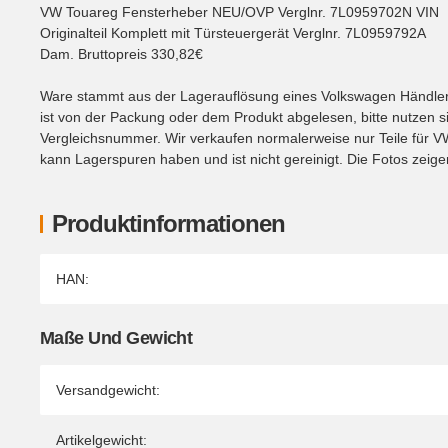
VW Touareg Fensterheber NEU/OVP Verglnr. 7L0959702N VIN
Originalteil Komplett mit Türsteuergerät Verglnr. 7L0959792A
Dam. Bruttopreis 330,82€
Ware stammt aus der Lagerauflösung eines Volkswagen Händlers.
ist von der Packung oder dem Produkt abgelesen, bitte nutzen si
Vergleichsnummer. Wir verkaufen normalerweise nur Teile für V
kann Lagerspuren haben und ist nicht gereinigt. Die Fotos zeig
Produktinformationen
Produkteigenschaft
Wert
HAN:
Maße Und Gewicht
Versandgewicht:
Artikelgewicht: