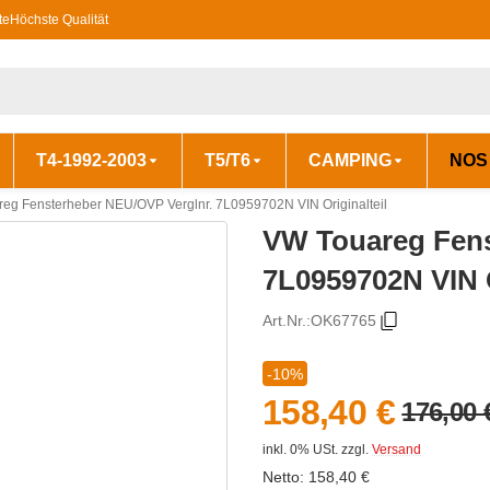
te
Höchste Qualität
T4-1992-2003
T5/T6
CAMPING
NOS
eg Fensterheber NEU/OVP Verglnr. 7L0959702N VIN Originalteil
VW Touareg Fens
7L0959702N VIN O
Art.Nr.:
OK67765
-10%
158,40 €
176,00 
inkl. 0% USt.
zzgl.
Versand
Netto:
158,40
€