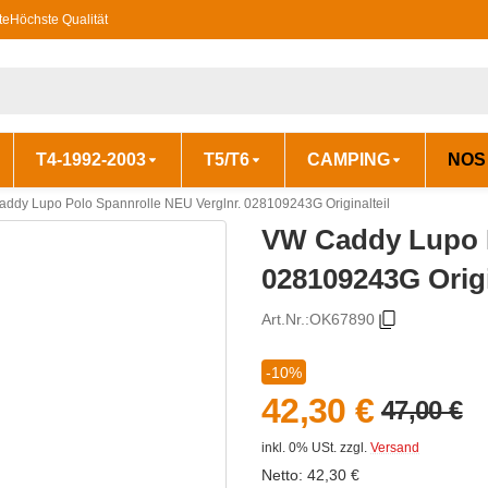
te
Höchste Qualität
T4-1992-2003
T5/T6
CAMPING
NOS
ddy Lupo Polo Spannrolle NEU Verglnr. 028109243G Originalteil
VW Caddy Lupo P
028109243G Origi
Art.Nr.:
OK67890
-10%
42,30 €
47,00 €
inkl. 0% USt.
zzgl.
Versand
Netto:
42,30
€