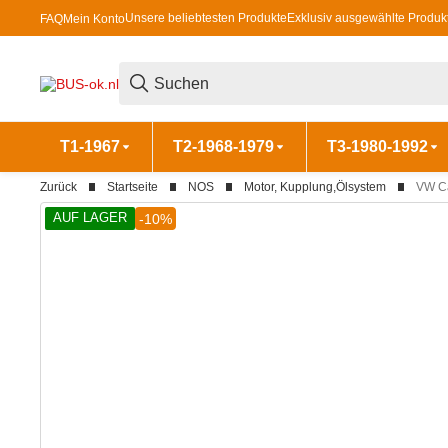
Unsere beliebtesten Produkte
Exklusiv ausgewählte Produk
FAQ
Mein Konto
T1-1967
T2-1968-1979
T3-1980-1992
Zurück
Startseite
NOS
Motor, Kupplung,Ölsystem
VW Ca
AUF LAGER
-10%