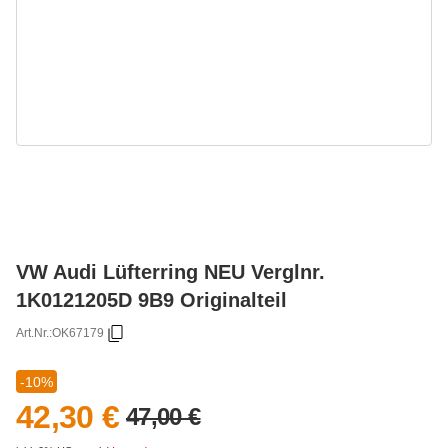
VW Audi Lüfterring NEU Verglnr.
1K0121205D 9B9 Originalteil
Art.Nr.:
OK67179
-10%
42,30 €
47,00 €