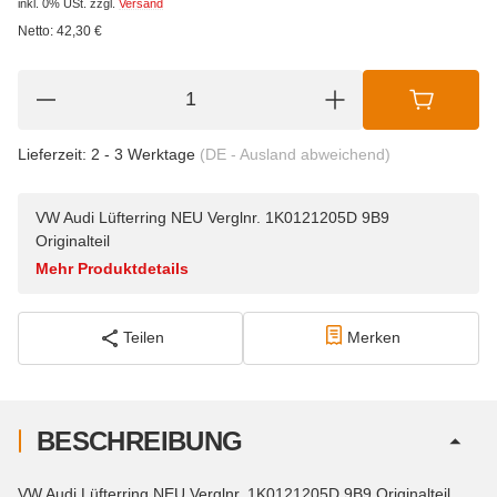
inkl. 0% USt.
zzgl.
Versand
Netto:
42,30
€
Lieferzeit:
2 - 3 Werktage
(DE - Ausland abweichend)
VW Audi Lüfterring NEU Verglnr. 1K0121205D 9B9
Originalteil
Mehr Produktdetails
Teilen
Merken
BESCHREIBUNG
VW Audi Lüfterring NEU Verglnr. 1K0121205D 9B9 Originalteil