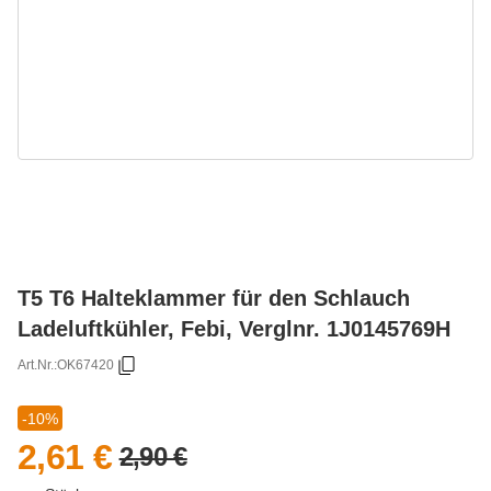
T5 T6 Halteklammer für den Schlauch
Ladeluftkühler, Febi, Verglnr. 1J0145769H
Art.Nr.:
OK67420
-10%
2,61 €
2,90 €