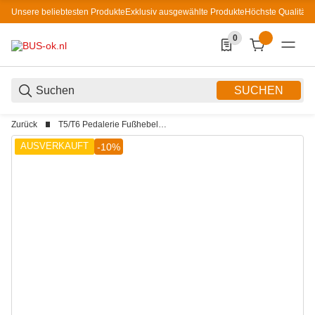
Unsere beliebtesten Produkte
Exklusiv ausgewählte Produkte
Höchste Qualität
0
0 Produkte in der List
SUCHEN
Zurück
T5/T6 Pedalerie Fußhebelwerk
AUSVERKAUFT
-10%