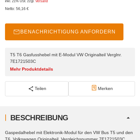
inkl. 21% USt.
zzgl.
Versand
Netto:
56,16
€
BENACHRICHTIGUNG ANFORDERN
T5 T6 Gasfusshebel mit E-Modul VW Originalteil Verglnr.
7E1721503C
Mehr Produktdetails
Teilen
Merken
BESCHREIBUNG
Gaspedalhebel mit Elektronik-Modul für den VW Bus T5 und den
T6. Volkswagen Originalteil, Vergleichsnummer 7E1721503C