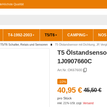
te
Höchste Qualität
T4-1992-2003
T5/T6
CAMPING
NOS
T5/T6 Schalter, Relais und Sensoren
T5 Ölstandsensor mit Dichtung, JP, Ver
T5 Ölstandsensor
1J0907660C
Art.Nr.:
OK67600
-10%
40,95 €
45,50 €
pro Stück
inkl. 21% USt.
zzgl.
Versand