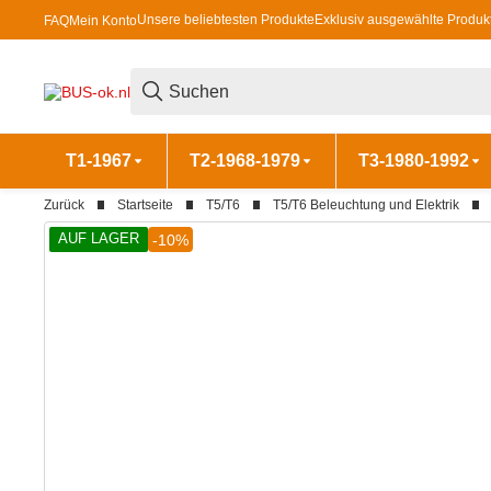
Unsere beliebtesten Produkte
Exklusiv ausgewählte Produk
FAQ
Mein Konto
T1-1967
T2-1968-1979
T3-1980-1992
Zurück
Startseite
T5/T6
T5/T6 Beleuchtung und Elektrik
AUF LAGER
-10%