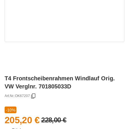
T4 Frontscheibenrahmen Windlauf Orig.
VW Verglnr. 701805033D
Art.Nr.:
OK67207
-10%
205,20 €
228,00 €