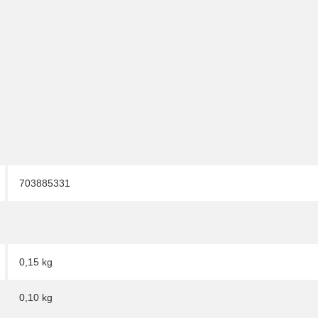
703885331
0,15 kg
0,10
kg