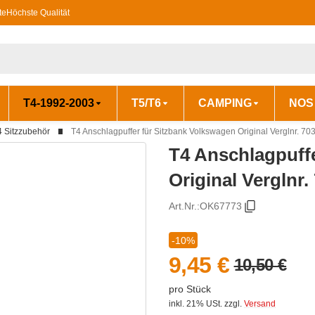
te
Höchste Qualität
T4-1992-2003
T5/T6
CAMPING
NOS
4 Sitzzubehör
T4 Anschlagpuffer für Sitzbank Volkswagen Original Verglnr. 7
T4 Anschlagpuff
Original Verglnr
Art.Nr.:
OK67773
-10%
9,45 €
10,50 €
pro Stück
inkl. 21% USt.
zzgl.
Versand