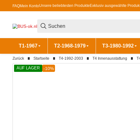
Unsere beliebtesten Produkte
Exklusiv ausgewählte Produk
FAQ
Mein Konto
T1-1967
T2-1968-1979
T3-1980-1992
Zurück
Startseite
T4-1992-2003
T4 Innenausstattung
T
AUF LAGER
-10%