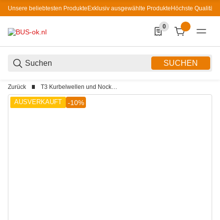
Unsere beliebtesten Produkte
Exklusiv ausgewählte Produkte
Höchste Qualität
0
0 Produkte in der List
SUCHEN
Zurück
T3 Kurbelwellen und Nockenwellen
AUSVERKAUFT
-10%